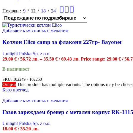
Покажи
9
12
18
24
Добавяне към списък с желания
Kотлон Elico camp за флакони 227гр- Bayonet
Unilight Polska Sp. z o.o.
29.00
€
/ 56.72 лв.
–
35.50
€
/ 69.43 лв.
Price range: 29.00 € / 56.
В наличност
SKU:
102249 - 102250
Опции
This product has multiple variants. The options may be chose
Бърз преглед
Добавяне към списък с желания
Газов зареждаем бренер с метален корпус RK-3115
Unilight Polska Sp. z o.o.
18.00
€
/ 35.20 лв.