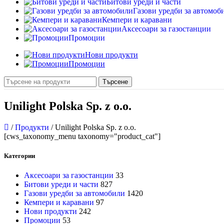
Битови уреди и части
Газови уредби за автомоб
Кемпери и каравани
Аксесоари за газостанции
Промоции
Нови продукти
Промоции
Търсене
Unilight Polska Sp. z o.o.
/
Продукти
/
Unilight Polska Sp. z o.o.
[cws_taxonomy_menu taxonomy="product_cat"]
Категории
Аксесоари за газостанции
33
Битови уреди и части
827
Газови уредби за автомобили
1420
Кемпери и каравани
97
Нови продукти
242
Промоции
53