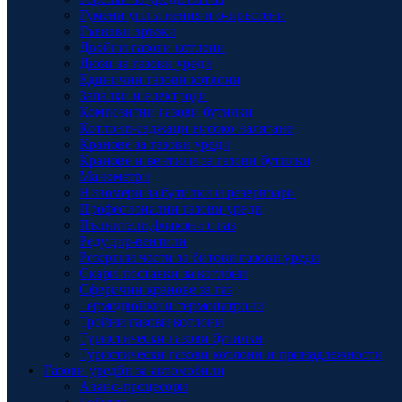
Гумени уплътнения и о-пръстени
Гъвкави връзки
Двойни газови котлони
Дюзи за газови уреди
Единични газови котлони
Запалки и електроди
Композитни газови бутилки
Котлони-саджаци високо налягане
Кранове за газови уреди
Кранове и вентили за газови бутилки
Манометри
Нивомери за бутилки и резервоари
Професионални газови уреди
Пълнители,флакони с газ
Редуцир-вентили
Резервни части за битови газови уреди
Скари-поставки за котлони
Сферични кранове за газ
Термодвойки и термопатрони
Тройни газови котлони
Туристически газови бутилки
Туристически газови котлони и принадлежности
Газови уредби за автомобили
Аванс-процесори