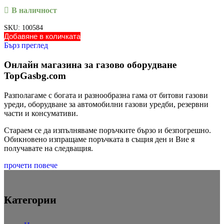
В наличност
SKU:
100584
Добавяне в количката
Бърз преглед
Онлайн магазина за газово оборудване
TopGasbg.com
Разполагаме с богата и разнообразна гама от битови газови
уреди, оборудване за автомобилни газови уредби, резервни
части и консумативи.
Стараем се да изпълняваме поръчките бързо и безпогрешно.
Обикновено изпращаме поръчката в същия ден и Вие я
получавате на следващия.
прочети повече
Категории