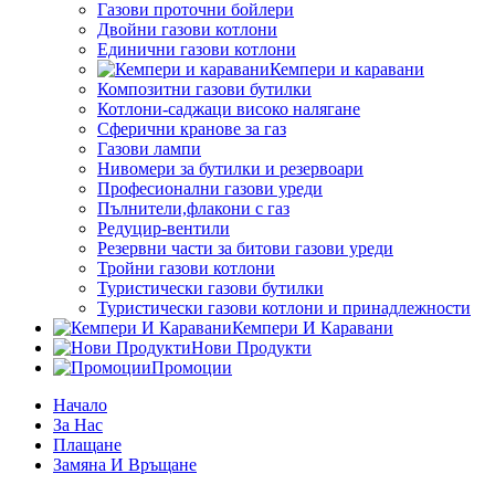
Газови проточни бойлери
Двойни газови котлони
Единични газови котлони
Кемпери и каравани
Композитни газови бутилки
Котлони-саджаци високо налягане
Сферични кранове за газ
Газови лампи
Нивомери за бутилки и резервоари
Професионални газови уреди
Пълнители,флакони с газ
Редуцир-вентили
Резервни части за битови газови уреди
Тройни газови котлони
Туристически газови бутилки
Туристически газови котлони и принадлежности
Кемпери И Каравани
Нови Продукти
Промоции
Начало
За Нас
Плащане
Замяна И Връщане