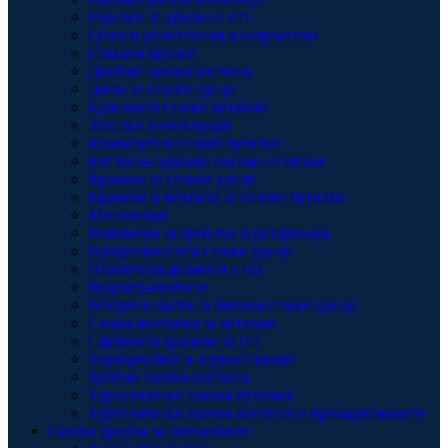
Горелки за уреди на газ
Гумени уплътнения и о-пръстени
Гъвкави връзки
Двойни газови котлони
Дюзи за газови уреди
Единични газови котлони
Запалки и електроди
Композитни газови бутилки
Котлони-саджаци високо налягане
Кранове за газови уреди
Кранове и вентили за газови бутилки
Манометри
Нивомери за бутилки и резервоари
Професионални газови уреди
Пълнители,флакони с газ
Редуцир-вентили
Резервни части за битови газови уреди
Скари-поставки за котлони
Сферични кранове за газ
Термодвойки и термопатрони
Тройни газови котлони
Туристически газови бутилки
Туристически газови котлони и принадлежности
Газови уредби за автомобили