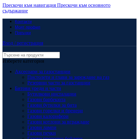
Прескочи към навигация
Прескочи към основното
съдържание
Контакти
Моят профил
Поръчки
Вход / регистрация
Изберете категория
Аксесоари за газостанции
Пистолети и глави за зареждане на газ
Резервни части за газстанции
Битови уреди и части
Бутилкови инсталации
Газови барбекюта
Газови бутилки за бита
Газови горелки и бренери
Газови калорифери
Газови котлони за вграждане
Газови лампи
Газови печки
Газови проточни бойлери