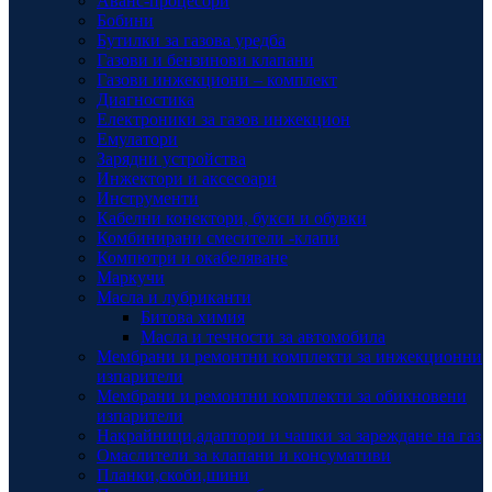
Аванс-процесори
Бобини
Бутилки за газова уредба
Газови и бензинови клапани
Газови инжекциони – комплект
Диагностика
Електроники за газов инжекцион
Емулатори
Зарядни устройства
Инжектори и аксесоари
Инструменти
Кабелни конектори, букси и обувки
Комбинирани смесители -клапи
Компютри и окабеляване
Маркучи
Масла и лубриканти
Битова химия
Масла и течности за автомобила
Мембрани и ремонтни комплекти за инжекционни
изпарители
Мембрани и ремонтни комплекти за обикновени
изпарители
Накрайници,адаптори и чашки за зареждане на газ
Омаслители за клапани и консумативи
Планки,скоби,шини