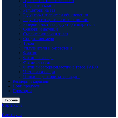
Превключватели газ-бензин
Предпазни клапи
Регулатори на газ
Редуктор- изпарители обикновенни
Редуктор-изпарители инжекционни
Резервни части за редуктор-изпарители
Сензори и датчици
Смесители/плочки за газ
Сонди-нивомери
Тръби
Уплътнители и о-пръстени
Филтри
Фитинги за вода
Фитинги за газ
Фитинги за термопластична тръба FARO
Части за газокари
Чашки и адаптори за зареждане
Кемпери и каравани
Нови продукти
Промоции
Търсене
0
артикули
0
артикули