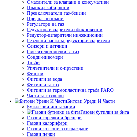
Омаслители за клапани и консумативи
Планки,скоби,шини
Превключватели газ-бензин
Предпазни клапи
Регулатори на газ
Редуктор- изпарители обикновенни
Редуктор-изпарители инжекционни
Резервни части за редуктор-изпарители
Сензори и датчици
Смесители/плочки за газ
Сонди-нивомери
Тръби
Уплътнители и о-пръстени
Филтри
Фитинги за вода
Фитинги за газ
Фитинги за термопластична тръба FARO
Части за газокари
Битови Уреди И Части
Бутилкови инсталации
Газови бутилки за бита
Газови горелки и бренери
Газови калорифери
Газови котлони за вграждане
Газови печки