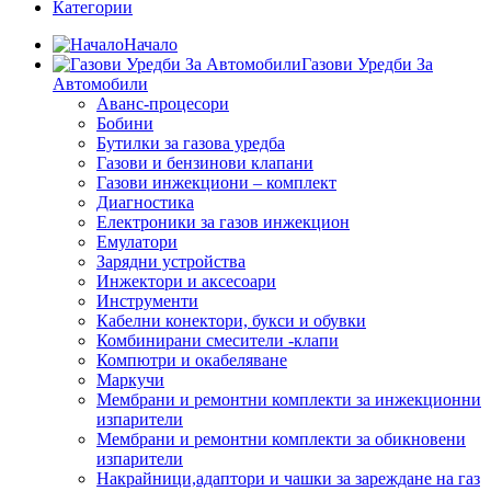
Категории
Начало
Газови Уредби За
Автомобили
Аванс-процесори
Бобини
Бутилки за газова уредба
Газови и бензинови клапани
Газови инжекциони – комплект
Диагностика
Електроники за газов инжекцион
Емулатори
Зарядни устройства
Инжектори и аксесоари
Инструменти
Кабелни конектори, букси и обувки
Комбинирани смесители -клапи
Компютри и окабеляване
Маркучи
Мембрани и ремонтни комплекти за инжекционни
изпарители
Мембрани и ремонтни комплекти за обикновени
изпарители
Накрайници,адаптори и чашки за зареждане на газ