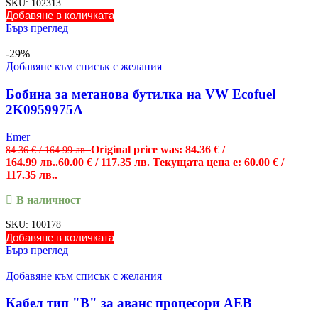
SKU:
102313
Добавяне в количката
Бърз преглед
-29%
Добавяне към списък с желания
Бобина за метанова бутилка на VW Ecofuel
2K0959975A
Emer
Original price was: 84.36 € /
84.36
€
/ 164.99 лв.
164.99 лв..
60.00
€
/ 117.35 лв.
Текущата цена е: 60.00 € /
117.35 лв..
В наличност
SKU:
100178
Добавяне в количката
Бърз преглед
Добавяне към списък с желания
Кабел тип "B" за аванс процесори AEB