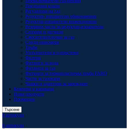
Превключватели газ-бензин
Предпазни клапи
Регулатори на газ
Редуктор- изпарители обикновенни
Редуктор-изпарители инжекционни
Резервни части за редуктор-изпарители
Сензори и датчици
Смесители/плочки за газ
Сонди-нивомери
Тръби
Уплътнители и о-пръстени
Филтри
Фитинги за вода
Фитинги за газ
Фитинги за термопластична тръба FARO
Части за газокари
Чашки и адаптори за зареждане
Кемпери и каравани
Нови продукти
Промоции
Търсене
0
артикули
0
артикули