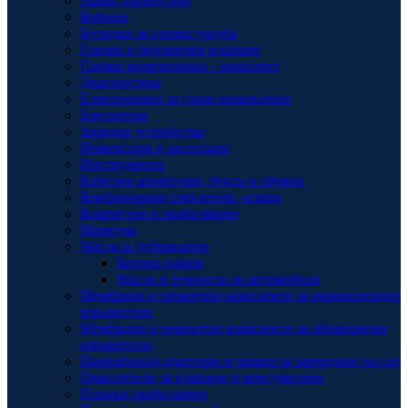
Аванс-процесори
Бобини
Бутилки за газова уредба
Газови и бензинови клапани
Газови инжекциони – комплект
Диагностика
Електроники за газов инжекцион
Емулатори
Зарядни устройства
Инжектори и аксесоари
Инструменти
Кабелни конектори, букси и обувки
Комбинирани смесители -клапи
Компютри и окабеляване
Маркучи
Масла и лубриканти
Битова химия
Масла и течности за автомобила
Мембрани и ремонтни комплекти за инжекционни
изпарители
Мембрани и ремонтни комплекти за обикновени
изпарители
Накрайници,адаптори и чашки за зареждане на газ
Омаслители за клапани и консумативи
Планки,скоби,шини