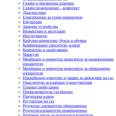
Газови и бензинови клапани
Газови инжекциони – комплект
Диагностика
Електроники за газов инжекцион
Емулатори
Зарядни устройства
Инжектори и аксесоари
Инструменти
Кабелни конектори, букси и обувки
Комбинирани смесители -клапи
Компютри и окабеляване
Маркучи
Мембрани и ремонтни комплекти за инжекционни
изпарители
Мембрани и ремонтни комплекти за обикновени
изпарители
Накрайници,адаптори и чашки за зареждане на газ
Омаслители за клапани и консумативи
Планки,скоби,шини
Превключватели газ-бензин
Предпазни клапи
Регулатори на газ
Редуктор- изпарители обикновенни
Редуктор-изпарители инжекционни
Резервни части за редуктор-изпарители