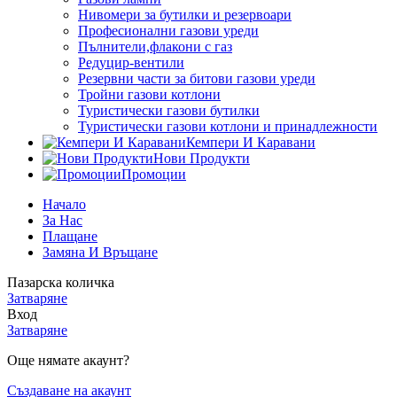
Нивомери за бутилки и резервоари
Професионални газови уреди
Пълнители,флакони с газ
Редуцир-вентили
Резервни части за битови газови уреди
Тройни газови котлони
Туристически газови бутилки
Туристически газови котлони и принадлежности
Кемпери И Каравани
Нови Продукти
Промоции
Начало
За Нас
Плащане
Замяна И Връщане
Пазарска количка
Затваряне
Вход
Затваряне
Още нямате акаунт?
Създаване на акаунт