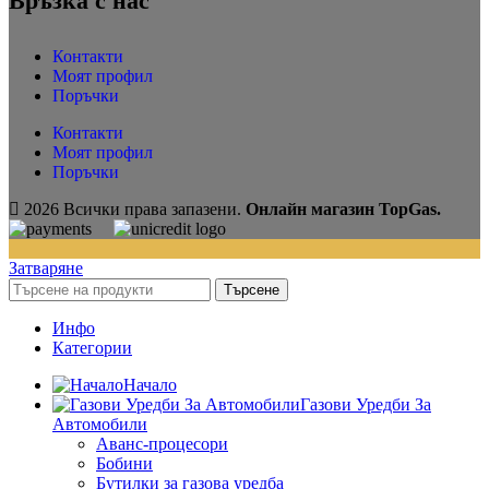
Връзка с нас
Контакти
Моят профил
Поръчки
Контакти
Моят профил
Поръчки
2026 Всички права запазени.
Онлайн магазин TopGas.
Затваряне
Търсене
Инфо
Категории
Начало
Газови Уредби За
Автомобили
Аванс-процесори
Бобини
Бутилки за газова уредба