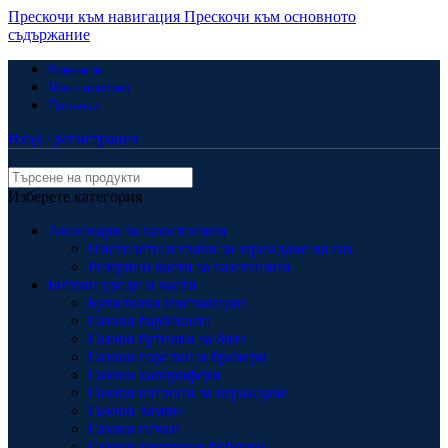
Прескочи към навигация
Прескочи към основното
съдържание
Контакти
Моят профил
Поръчки
Вход / регистрация
Изберете категория
Аксесоари за газостанции
Пистолети и глави за зареждане на газ
Резервни части за газстанции
Битови уреди и части
Бутилкови инсталации
Газови барбекюта
Газови бутилки за бита
Газови горелки и бренери
Газови калорифери
Газови котлони за вграждане
Газови лампи
Газови печки
Газови проточни бойлери