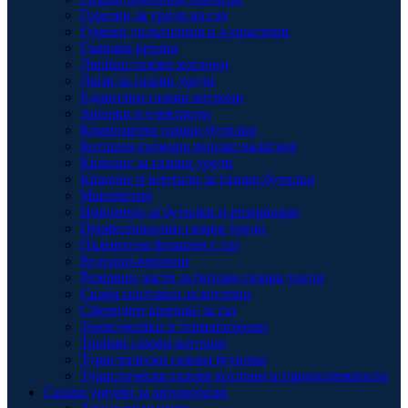
Горелки за уреди на газ
Гумени уплътнения и о-пръстени
Гъвкави връзки
Двойни газови котлони
Дюзи за газови уреди
Единични газови котлони
Запалки и електроди
Композитни газови бутилки
Котлони-саджаци високо налягане
Кранове за газови уреди
Кранове и вентили за газови бутилки
Манометри
Нивомери за бутилки и резервоари
Професионални газови уреди
Пълнители,флакони с газ
Редуцир-вентили
Резервни части за битови газови уреди
Скари-поставки за котлони
Сферични кранове за газ
Термодвойки и термопатрони
Тройни газови котлони
Туристически газови бутилки
Туристически газови котлони и принадлежности
Газови уредби за автомобили