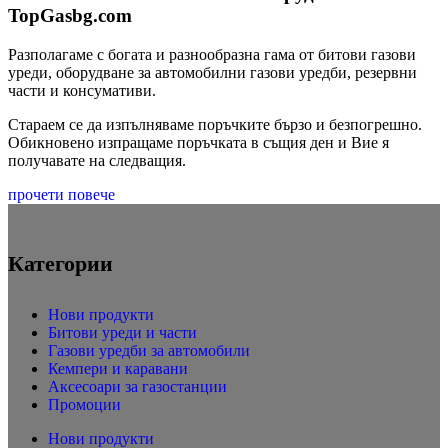
TopGasbg.com
Разполагаме с богата и разнообразна гама от битови газови
уреди, оборудване за автомобилни газови уредби, резервни
части и консумативи.
Стараем се да изпълняваме поръчките бързо и безпогрешно.
Обикновено изпращаме поръчката в същия ден и Вие я
получавате на следващия.
прочети повече
Категории
Нови продукти
Битови уреди и части
Газови уредби за автомобили
Кемпери и каравани
Аксесоари за газостанции
Промоции
Нови продукти