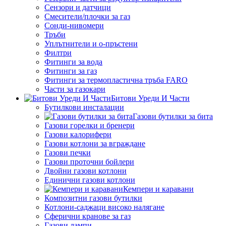
Сензори и датчици
Смесители/плочки за газ
Сонди-нивомери
Тръби
Уплътнители и о-пръстени
Филтри
Фитинги за вода
Фитинги за газ
Фитинги за термопластична тръба FARO
Части за газокари
Битови Уреди И Части
Бутилкови инсталации
Газови бутилки за бита
Газови горелки и бренери
Газови калорифери
Газови котлони за вграждане
Газови печки
Газови проточни бойлери
Двойни газови котлони
Единични газови котлони
Кемпери и каравани
Композитни газови бутилки
Котлони-саджаци високо налягане
Сферични кранове за газ
Газови лампи