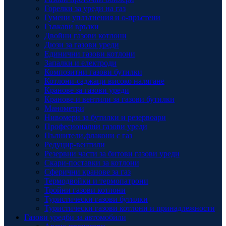
Горелки за уреди на газ
Гумени уплътнения и о-пръстени
Гъвкави връзки
Двойни газови котлони
Дюзи за газови уреди
Единични газови котлони
Запалки и електроди
Композитни газови бутилки
Котлони-саджаци високо налягане
Кранове за газови уреди
Кранове и вентили за газови бутилки
Манометри
Нивомери за бутилки и резервоари
Професионални газови уреди
Пълнители,флакони с газ
Редуцир-вентили
Резервни части за битови газови уреди
Скари-поставки за котлони
Сферични кранове за газ
Термодвойки и термопатрони
Тройни газови котлони
Туристически газови бутилки
Туристически газови котлони и принадлежности
Газови уредби за автомобили