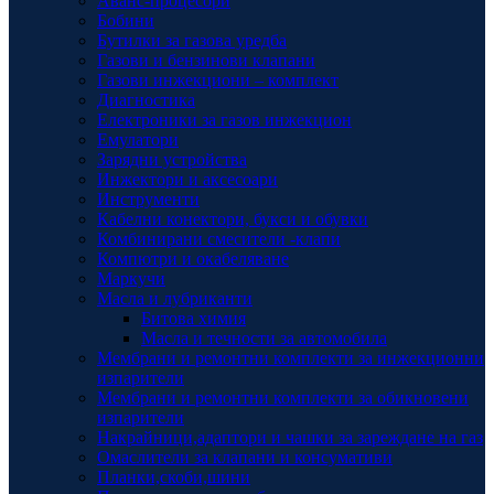
Аванс-процесори
Бобини
Бутилки за газова уредба
Газови и бензинови клапани
Газови инжекциони – комплект
Диагностика
Електроники за газов инжекцион
Емулатори
Зарядни устройства
Инжектори и аксесоари
Инструменти
Кабелни конектори, букси и обувки
Комбинирани смесители -клапи
Компютри и окабеляване
Маркучи
Масла и лубриканти
Битова химия
Масла и течности за автомобила
Мембрани и ремонтни комплекти за инжекционни
изпарители
Мембрани и ремонтни комплекти за обикновени
изпарители
Накрайници,адаптори и чашки за зареждане на газ
Омаслители за клапани и консумативи
Планки,скоби,шини