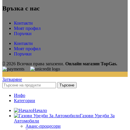
Връзка с нас
Контакти
Моят профил
Поръчки
Контакти
Моят профил
Поръчки
2026 Всички права запазени.
Онлайн магазин TopGas.
Затваряне
Търсене
Инфо
Категории
Начало
Газови Уредби За
Автомобили
Аванс-процесори