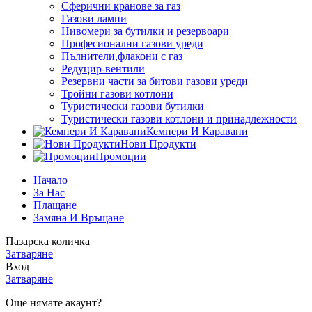
Сферични кранове за газ
Газови лампи
Нивомери за бутилки и резервоари
Професионални газови уреди
Пълнители,флакони с газ
Редуцир-вентили
Резервни части за битови газови уреди
Тройни газови котлони
Туристически газови бутилки
Туристически газови котлони и принадлежности
Кемпери И Каравани
Нови Продукти
Промоции
Начало
За Нас
Плащане
Замяна И Връщане
Пазарска количка
Затваряне
Вход
Затваряне
Още нямате акаунт?