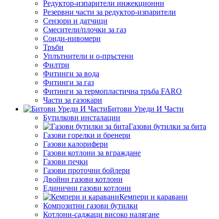
Редуктор-изпарители инжекционни
Резервни части за редуктор-изпарители
Сензори и датчици
Смесители/плочки за газ
Сонди-нивомери
Тръби
Уплътнители и о-пръстени
Филтри
Фитинги за вода
Фитинги за газ
Фитинги за термопластична тръба FARO
Части за газокари
Битови Уреди И Части
Бутилкови инсталации
Газови бутилки за бита
Газови горелки и бренери
Газови калорифери
Газови котлони за вграждане
Газови печки
Газови проточни бойлери
Двойни газови котлони
Единични газови котлони
Кемпери и каравани
Композитни газови бутилки
Котлони-саджаци високо налягане