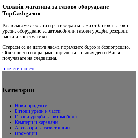
Онлайн магазина за газово оборудване
TopGasbg.com
Разполагаме с богата и разнообразна гама от битови газови
уреди, оборудване за автомобилни газови уредби, резервни
части и консумативи.
Стараем се да изпълняваме поръчките бързо и безпогрешно.
Обикновено изпращаме поръчката в същия ден и Вие я
получавате на следващия.
прочети повече
Категории
Нови продукти
Битови уреди и части
Газови уредби за автомобили
Кемпери и каравани
Аксесоари за газостанции
Промоции