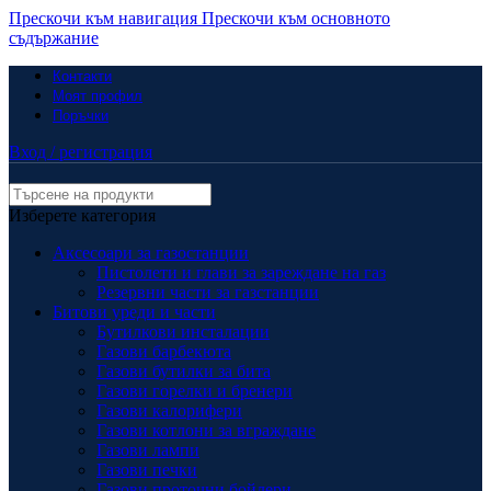
Прескочи към навигация
Прескочи към основното
съдържание
Контакти
Моят профил
Поръчки
Вход / регистрация
Изберете категория
Аксесоари за газостанции
Пистолети и глави за зареждане на газ
Резервни части за газстанции
Битови уреди и части
Бутилкови инсталации
Газови барбекюта
Газови бутилки за бита
Газови горелки и бренери
Газови калорифери
Газови котлони за вграждане
Газови лампи
Газови печки
Газови проточни бойлери