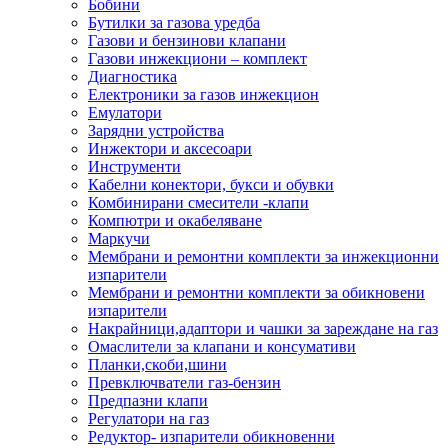
Бобини
Бутилки за газова уредба
Газови и бензинови клапани
Газови инжекциони – комплект
Диагностика
Електроники за газов инжекцион
Емулатори
Зарядни устройства
Инжектори и аксесоари
Инструменти
Кабелни конектори, букси и обувки
Комбинирани смесители -клапи
Компютри и окабеляване
Маркучи
Мембрани и ремонтни комплекти за инжекционни
изпарители
Мембрани и ремонтни комплекти за обикновени
изпарители
Накрайници,адаптори и чашки за зареждане на газ
Омаслители за клапани и консумативи
Планки,скоби,шини
Превключватели газ-бензин
Предпазни клапи
Регулатори на газ
Редуктор- изпарители обикновенни