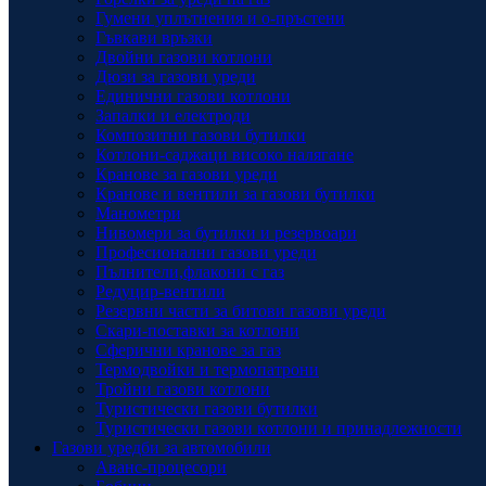
Гумени уплътнения и о-пръстени
Гъвкави връзки
Двойни газови котлони
Дюзи за газови уреди
Единични газови котлони
Запалки и електроди
Композитни газови бутилки
Котлони-саджаци високо налягане
Кранове за газови уреди
Кранове и вентили за газови бутилки
Манометри
Нивомери за бутилки и резервоари
Професионални газови уреди
Пълнители,флакони с газ
Редуцир-вентили
Резервни части за битови газови уреди
Скари-поставки за котлони
Сферични кранове за газ
Термодвойки и термопатрони
Тройни газови котлони
Туристически газови бутилки
Туристически газови котлони и принадлежности
Газови уредби за автомобили
Аванс-процесори