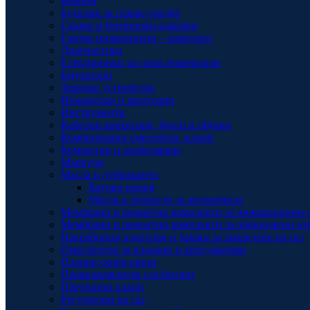
Бобини
Бутилки за газова уредба
Газови и бензинови клапани
Газови инжекциони – комплект
Диагностика
Електроники за газов инжекцион
Емулатори
Зарядни устройства
Инжектори и аксесоари
Инструменти
Кабелни конектори, букси и обувки
Комбинирани смесители -клапи
Компютри и окабеляване
Маркучи
Масла и лубриканти
Битова химия
Масла и течности за автомобила
Мембрани и ремонтни комплекти за инжекционни 
Мембрани и ремонтни комплекти за обикновени из
Накрайници,адаптори и чашки за зареждане на газ
Омаслители за клапани и консумативи
Планки,скоби,шини
Превключватели газ-бензин
Предпазни клапи
Регулатори на газ