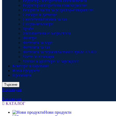
Редуктор- изпарители обикновенни
Редуктор-изпарители инжекционни
Резервни части за редуктор-изпарители
Сензори и датчици
Смесители/плочки за газ
Сонди-нивомери
Тръби
Уплътнители и о-пръстени
Филтри
Фитинги за вода
Фитинги за газ
Фитинги за термопластична тръба FARO
Части за газокари
Чашки и адаптори за зареждане
Кемпери и каравани
Нови продукти
Промоции
Търсене
0
артикули
0
артикули
КАТАЛОГ
Нови продукти