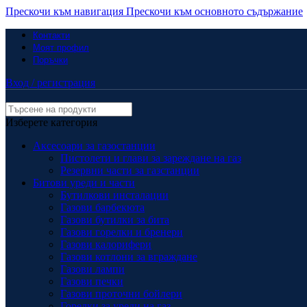
Прескочи към навигация
Прескочи към основното съдържание
Контакти
Моят профил
Поръчки
Вход / регистрация
Изберете категория
Аксесоари за газостанции
Пистолети и глави за зареждане на газ
Резервни части за газстанции
Битови уреди и части
Бутилкови инсталации
Газови барбекюта
Газови бутилки за бита
Газови горелки и бренери
Газови калорифери
Газови котлони за вграждане
Газови лампи
Газови печки
Газови проточни бойлери
Горелки за уреди на газ