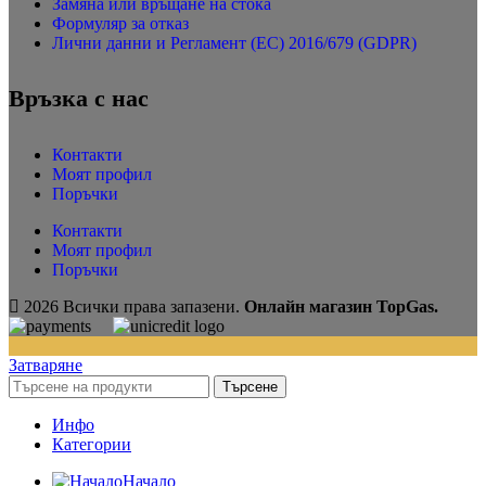
Замяна или връщане на стока
Формуляр за отказ
Лични данни и Регламент (ЕС) 2016/679 (GDPR)
Връзка с нас
Контакти
Моят профил
Поръчки
Контакти
Моят профил
Поръчки
2026 Всички права запазени.
Онлайн магазин TopGas.
Затваряне
Търсене
Инфо
Категории
Начало