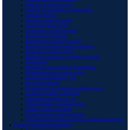
Горелки за уреди на газ
Гумени уплътнения и о-пръстени
Гъвкави връзки
Двойни газови котлони
Дюзи за газови уреди
Единични газови котлони
Запалки и електроди
Композитни газови бутилки
Котлони-саджаци високо налягане
Кранове за газови уреди
Кранове и вентили за газови бутилки
Манометри
Нивомери за бутилки и резервоари
Професионални газови уреди
Пълнители,флакони с газ
Редуцир-вентили
Резервни части за битови газови уреди
Скари-поставки за котлони
Сферични кранове за газ
Термодвойки и термопатрони
Тройни газови котлони
Туристически газови бутилки
Туристически газови котлони и принадлежности
Газови уредби за автомобили