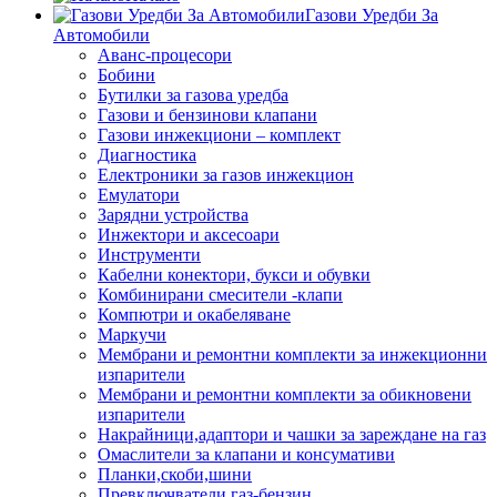
Газови Уредби За
Автомобили
Аванс-процесори
Бобини
Бутилки за газова уредба
Газови и бензинови клапани
Газови инжекциони – комплект
Диагностика
Електроники за газов инжекцион
Емулатори
Зарядни устройства
Инжектори и аксесоари
Инструменти
Кабелни конектори, букси и обувки
Комбинирани смесители -клапи
Компютри и окабеляване
Маркучи
Мембрани и ремонтни комплекти за инжекционни
изпарители
Мембрани и ремонтни комплекти за обикновени
изпарители
Накрайници,адаптори и чашки за зареждане на газ
Омаслители за клапани и консумативи
Планки,скоби,шини
Превключватели газ-бензин