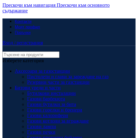
Прескочи към навигация
Прескочи към основното
съдържание
Контакти
Моят профил
Поръчки
Вход / регистрация
Изберете категория
Аксесоари за газостанции
Пистолети и глави за зареждане на газ
Резервни части за газстанции
Битови уреди и части
Бутилкови инсталации
Газови барбекюта
Газови бутилки за бита
Газови горелки и бренери
Газови калорифери
Газови котлони за вграждане
Газови лампи
Газови печки
Газови проточни бойлери