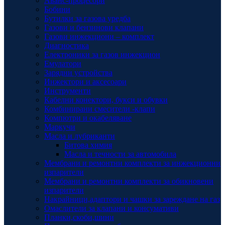
Аванс-процесори
Бобини
Бутилки за газова уредба
Газови и бензинови клапани
Газови инжекциони – комплект
Диагностика
Електроники за газов инжекцион
Емулатори
Зарядни устройства
Инжектори и аксесоари
Инструменти
Кабелни конектори, букси и обувки
Комбинирани смесители -клапи
Компютри и окабеляване
Маркучи
Масла и лубриканти
Битова химия
Масла и течности за автомобила
Мембрани и ремонтни комплекти за инжекционни
изпарители
Мембрани и ремонтни комплекти за обикновени
изпарители
Накрайници,адаптори и чашки за зареждане на газ
Омаслители за клапани и консумативи
Планки,скоби,шини