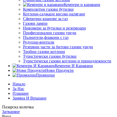
Кемпери и каравани
Композитни газови бутилки
Котлони-саджаци високо налягане
Сферични кранове за газ
Газови лампи
Нивомери за бутилки и резервоари
Професионални газови уреди
Пълнители,флакони с газ
Редуцир-вентили
Резервни части за битови газови уреди
Тройни газови котлони
Туристически газови бутилки
Туристически газови котлони и принадлежности
Кемпери И Каравани
Нови Продукти
Промоции
Начало
За Нас
Плащане
Замяна И Връщане
Пазарска количка
Затваряне
Вход