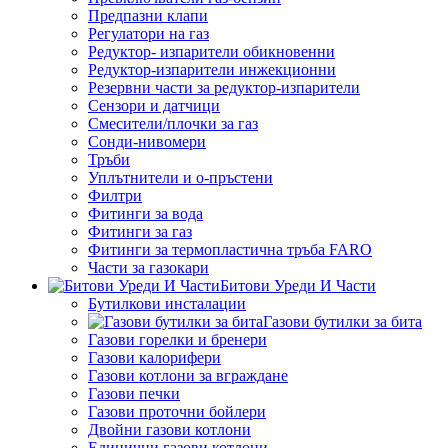
Предпазни клапи
Регулатори на газ
Редуктор- изпарители обикновенни
Редуктор-изпарители инжекционни
Резервни части за редуктор-изпарители
Сензори и датчици
Смесители/плочки за газ
Сонди-нивомери
Тръби
Уплътнители и о-пръстени
Филтри
Фитинги за вода
Фитинги за газ
Фитинги за термопластична тръба FARO
Части за газокари
Битови Уреди И Части
Бутилкови инсталации
Газови бутилки за бита
Газови горелки и бренери
Газови калорифери
Газови котлони за вграждане
Газови печки
Газови проточни бойлери
Двойни газови котлони
Единични газови котлони