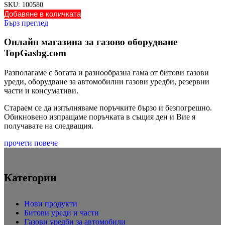
SKU:
100580
Добавяне в количката
Бърз преглед
Онлайн магазина за газово оборудване
TopGasbg.com
Разполагаме с богата и разнообразна гама от битови газови
уреди, оборудване за автомобилни газови уредби, резервни
части и консумативи.
Стараем се да изпълняваме поръчките бързо и безпогрешно.
Обикновено изпращаме поръчката в същия ден и Вие я
получавате на следващия.
прочети повече
Категории
Нови продукти
Битови уреди и части
Газови уредби за автомобили