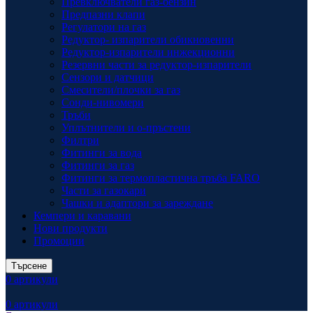
Превключватели газ-бензин
Предпазни клапи
Регулатори на газ
Редуктор- изпарители обикновенни
Редуктор-изпарители инжекционни
Резервни части за редуктор-изпарители
Сензори и датчици
Смесители/плочки за газ
Сонди-нивомери
Тръби
Уплътнители и о-пръстени
Филтри
Фитинги за вода
Фитинги за газ
Фитинги за термопластична тръба FARO
Части за газокари
Чашки и адаптори за зареждане
Кемпери и каравани
Нови продукти
Промоции
Търсене
0
артикули
0
артикули