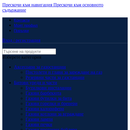
Прескочи към навигация
Прескочи към основното
съдържание
Контакти
Моят профил
Поръчки
Вход / регистрация
Изберете категория
Аксесоари за газостанции
Пистолети и глави за зареждане на газ
Резервни части за газстанции
Битови уреди и части
Бутилкови инсталации
Газови барбекюта
Газови бутилки за бита
Газови горелки и бренери
Газови калорифери
Газови котлони за вграждане
Газови лампи
Газови печки
Газови проточни бойлери