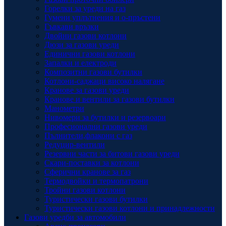
Горелки за уреди на газ
Гумени уплътнения и о-пръстени
Гъвкави връзки
Двойни газови котлони
Дюзи за газови уреди
Единични газови котлони
Запалки и електроди
Композитни газови бутилки
Котлони-саджаци високо налягане
Кранове за газови уреди
Кранове и вентили за газови бутилки
Манометри
Нивомери за бутилки и резервоари
Професионални газови уреди
Пълнители,флакони с газ
Редуцир-вентили
Резервни части за битови газови уреди
Скари-поставки за котлони
Сферични кранове за газ
Термодвойки и термопатрони
Тройни газови котлони
Туристически газови бутилки
Туристически газови котлони и принадлежности
Газови уредби за автомобили