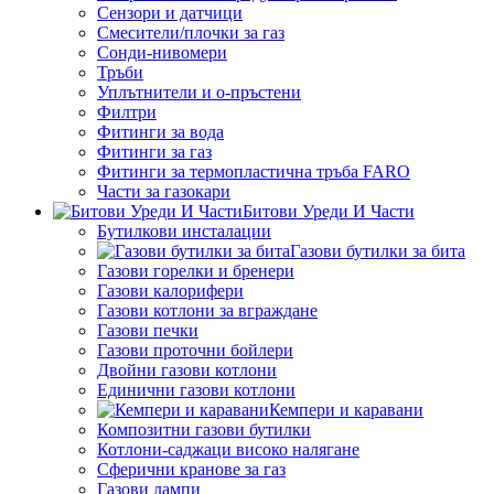
Сензори и датчици
Смесители/плочки за газ
Сонди-нивомери
Тръби
Уплътнители и о-пръстени
Филтри
Фитинги за вода
Фитинги за газ
Фитинги за термопластична тръба FARO
Части за газокари
Битови Уреди И Части
Бутилкови инсталации
Газови бутилки за бита
Газови горелки и бренери
Газови калорифери
Газови котлони за вграждане
Газови печки
Газови проточни бойлери
Двойни газови котлони
Единични газови котлони
Кемпери и каравани
Композитни газови бутилки
Котлони-саджаци високо налягане
Сферични кранове за газ
Газови лампи