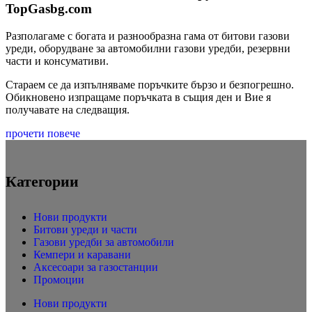
TopGasbg.com
Разполагаме с богата и разнообразна гама от битови газови
уреди, оборудване за автомобилни газови уредби, резервни
части и консумативи.
Стараем се да изпълняваме поръчките бързо и безпогрешно.
Обикновено изпращаме поръчката в същия ден и Вие я
получавате на следващия.
прочети повече
Категории
Нови продукти
Битови уреди и части
Газови уредби за автомобили
Кемпери и каравани
Аксесоари за газостанции
Промоции
Нови продукти