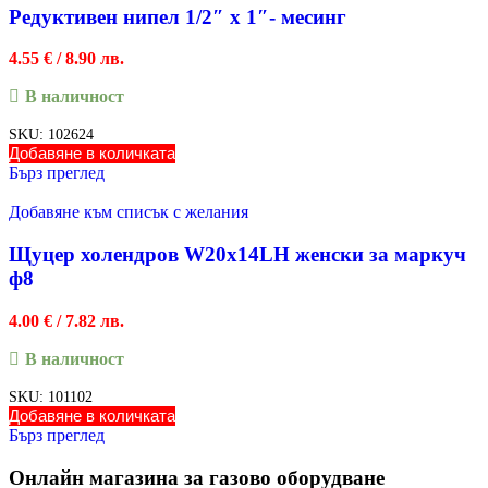
Редуктивен нипел 1/2″ х 1″- месинг
4.55
€
/ 8.90 лв.
В наличност
SKU:
102624
Добавяне в количката
Бърз преглед
Добавяне към списък с желания
Щуцер холендров W20x14LH женски за маркуч
ф8
4.00
€
/ 7.82 лв.
В наличност
SKU:
101102
Добавяне в количката
Бърз преглед
Онлайн магазина за газово оборудване