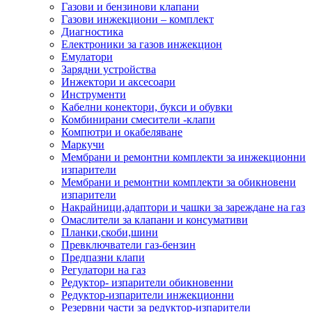
Газови и бензинови клапани
Газови инжекциони – комплект
Диагностика
Електроники за газов инжекцион
Емулатори
Зарядни устройства
Инжектори и аксесоари
Инструменти
Кабелни конектори, букси и обувки
Комбинирани смесители -клапи
Компютри и окабеляване
Маркучи
Мембрани и ремонтни комплекти за инжекционни
изпарители
Мембрани и ремонтни комплекти за обикновени
изпарители
Накрайници,адаптори и чашки за зареждане на газ
Омаслители за клапани и консумативи
Планки,скоби,шини
Превключватели газ-бензин
Предпазни клапи
Регулатори на газ
Редуктор- изпарители обикновенни
Редуктор-изпарители инжекционни
Резервни части за редуктор-изпарители