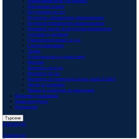
Превключватели газ-бензин
Предпазни клапи
Регулатори на газ
Редуктор- изпарители обикновенни
Редуктор-изпарители инжекционни
Резервни части за редуктор-изпарители
Сензори и датчици
Смесители/плочки за газ
Сонди-нивомери
Тръби
Уплътнители и о-пръстени
Филтри
Фитинги за вода
Фитинги за газ
Фитинги за термопластична тръба FARO
Части за газокари
Чашки и адаптори за зареждане
Кемпери и каравани
Нови продукти
Промоции
Търсене
0
артикули
0
артикули