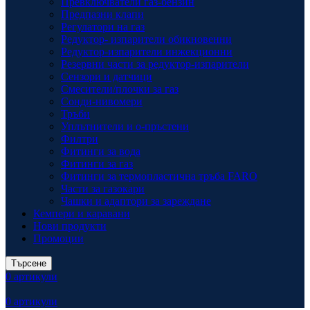
Превключватели газ-бензин
Предпазни клапи
Регулатори на газ
Редуктор- изпарители обикновенни
Редуктор-изпарители инжекционни
Резервни части за редуктор-изпарители
Сензори и датчици
Смесители/плочки за газ
Сонди-нивомери
Тръби
Уплътнители и о-пръстени
Филтри
Фитинги за вода
Фитинги за газ
Фитинги за термопластична тръба FARO
Части за газокари
Чашки и адаптори за зареждане
Кемпери и каравани
Нови продукти
Промоции
Търсене
0
артикули
0
артикули