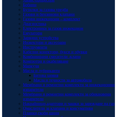
Аванс-процесори
Бобини
Бутилки за газова уредба
Газови и бензинови клапани
Газови инжекциони – комплект
Диагностика
Електроники за газов инжекцион
Емулатори
Зарядни устройства
Инжектори и аксесоари
Инструменти
Кабелни конектори, букси и обувки
Комбинирани смесители -клапи
Компютри и окабеляване
Маркучи
Масла и лубриканти
Битова химия
Масла и течности за автомобила
Мембрани и ремонтни комплекти за инжекционни
изпарители
Мембрани и ремонтни комплекти за обикновени
изпарители
Накрайници,адаптори и чашки за зареждане на газ
Омаслители за клапани и консумативи
Планки,скоби,шини