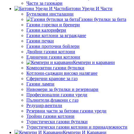
Части за газокари
Битови Уреди И Части
Бутилкови инсталации
Газови бутилки за бита
Газови горелки и бренери
Газови калорифери
Газови котлони за вграждане
Газови печки
Газови проточни бойлери
Двойни газови котлони
Единични газови котлони
Кемпери и каравани
Композитни газови бутилки
Котлони-саджаци високо налягане
Сферични кранове за газ
Газови лампи
Нивомери за бутилки и резервоари
Професионални газови уреди
Пълнители,флакони с газ
Редуцир-вентили
Резервни части за битови газови уреди
Тройни газови котлони
Туристически газови бутилки
Туристически газови котлони и принадлежности
Кемпери И Каравани