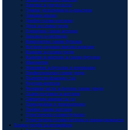
Горелки за уреди на газ
Гумени уплътнения и о-пръстени
Гъвкави връзки
Двойни газови котлони
Дюзи за газови уреди
Единични газови котлони
Запалки и електроди
Композитни газови бутилки
Котлони-саджаци високо налягане
Кранове за газови уреди
Кранове и вентили за газови бутилки
Манометри
Нивомери за бутилки и резервоари
Професионални газови уреди
Пълнители,флакони с газ
Редуцир-вентили
Резервни части за битови газови уреди
Скари-поставки за котлони
Сферични кранове за газ
Термодвойки и термопатрони
Тройни газови котлони
Туристически газови бутилки
Туристически газови котлони и принадлежности
Газови уредби за автомобили