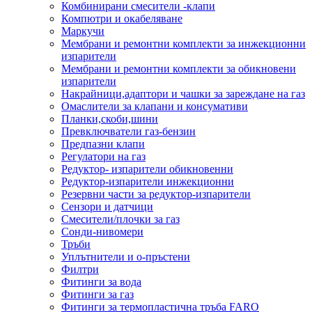
Комбинирани смесители -клапи
Компютри и окабеляване
Маркучи
Мембрани и ремонтни комплекти за инжекционни
изпарители
Мембрани и ремонтни комплекти за обикновени
изпарители
Накрайници,адаптори и чашки за зареждане на газ
Омаслители за клапани и консумативи
Планки,скоби,шини
Превключватели газ-бензин
Предпазни клапи
Регулатори на газ
Редуктор- изпарители обикновенни
Редуктор-изпарители инжекционни
Резервни части за редуктор-изпарители
Сензори и датчици
Смесители/плочки за газ
Сонди-нивомери
Тръби
Уплътнители и о-пръстени
Филтри
Фитинги за вода
Фитинги за газ
Фитинги за термопластична тръба FARO