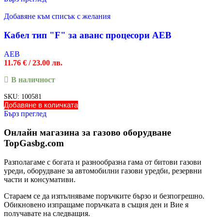
Добавяне към списък с желания
Кабел тип "F" за аванс процесори AEB
AEB
11.76
€
/ 23.00 лв.
В наличност
SKU:
100581
Добавяне в количката
Бърз преглед
Онлайн магазина за газово оборудване
TopGasbg.com
Разполагаме с богата и разнообразна гама от битови газови
уреди, оборудване за автомобилни газови уредби, резервни
части и консумативи.
Стараем се да изпълняваме поръчките бързо и безпогрешно.
Обикновено изпращаме поръчката в същия ден и Вие я
получавате на следващия.