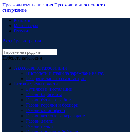
Прескочи към навигация
Прескочи към основното
съдържание
Контакти
Моят профил
Поръчки
Вход / регистрация
Изберете категория
Аксесоари за газостанции
Пистолети и глави за зареждане на газ
Резервни части за газстанции
Битови уреди и части
Бутилкови инсталации
Газови барбекюта
Газови бутилки за бита
Газови горелки и бренери
Газови калорифери
Газови котлони за вграждане
Газови лампи
Газови печки
Газови проточни бойлери