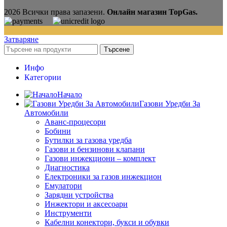
2026 Всички права запазени.
Онлайн магазин TopGas.
Затваряне
Търсене
Инфо
Категории
Начало
Газови Уредби За
Автомобили
Аванс-процесори
Бобини
Бутилки за газова уредба
Газови и бензинови клапани
Газови инжекциони – комплект
Диагностика
Електроники за газов инжекцион
Емулатори
Зарядни устройства
Инжектори и аксесоари
Инструменти
Кабелни конектори, букси и обувки