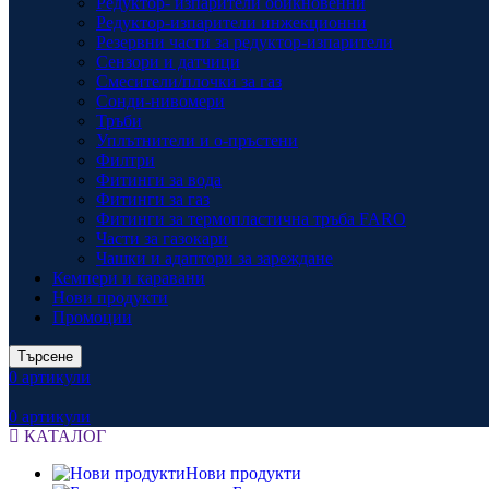
Редуктор- изпарители обикновенни
Редуктор-изпарители инжекционни
Резервни части за редуктор-изпарители
Сензори и датчици
Смесители/плочки за газ
Сонди-нивомери
Тръби
Уплътнители и о-пръстени
Филтри
Фитинги за вода
Фитинги за газ
Фитинги за термопластична тръба FARO
Части за газокари
Чашки и адаптори за зареждане
Кемпери и каравани
Нови продукти
Промоции
Търсене
0
артикули
0
артикули
КАТАЛОГ
Нови продукти