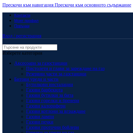
Прескочи към навигация
Прескочи към основното съдържание
Контакти
Моят профил
Поръчки
Вход / регистрация
Изберете категория
Аксесоари за газостанции
Пистолети и глави за зареждане на газ
Резервни части за газстанции
Битови уреди и части
Бутилкови инсталации
Газови барбекюта
Газови бутилки за бита
Газови горелки и бренери
Газови калорифери
Газови котлони за вграждане
Газови лампи
Газови печки
Газови проточни бойлери
Горелки за уреди на газ