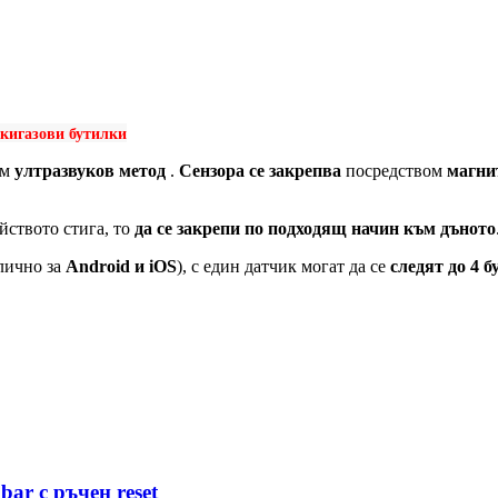
скигазови бутилки
ом
ултразвуков метод
.
Сензора се закрепва
посредством
магнит
йството стига, то
да се закрепи по подходящ начин към дъното
лично за
Android и iOS
), с един датчик могат да се
следят до 4 б
r с ръчен reset