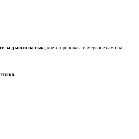
и за дъното на съда
, което преполага измерване само на
.
утилки
.