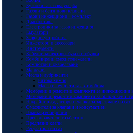
Бобини
Бутилки за газова уредба
Газови и бензинови клапани
Газови инжекциони – комплект
Диагностика
Електроники за газов инжекцион
Емулатори
Зарядни устройства
Инжектори и аксесоари
Инструменти
Кабелни конектори, букси и обувки
Комбинирани смесители -клапи
Компютри и окабеляване
Маркучи
Масла и лубриканти
Битова химия
Масла и течности за автомобила
Мембрани и ремонтни комплекти за инжекционни 
Мембрани и ремонтни комплекти за обикновени из
Накрайници,адаптори и чашки за зареждане на газ
Омаслители за клапани и консумативи
Планки,скоби,шини
Превключватели газ-бензин
Предпазни клапи
Регулатори на газ