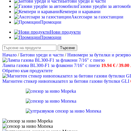
Битови уреди и части
Газови уредби за автомоб
Кемпери и каравани
Аксесоари за газостанции
Промоции
Нови продукти
Промоции
Търсене
Начало
/
Битови уреди и части
/
Нивомери за бутилки и резерв
Лампа газова BL300-F1 за флакони 7/16" с пиезо
19.94
€
/ 39.00 
Обратно към продуктите
Магнитен стикер нивопоказател за битови газови бутилки GLI