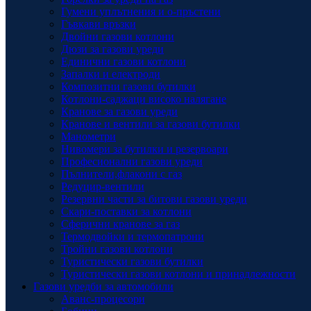
Гумени уплътнения и о-пръстени
Гъвкави връзки
Двойни газови котлони
Дюзи за газови уреди
Единични газови котлони
Запалки и електроди
Композитни газови бутилки
Котлони-саджаци високо налягане
Кранове за газови уреди
Кранове и вентили за газови бутилки
Манометри
Нивомери за бутилки и резервоари
Професионални газови уреди
Пълнители,флакони с газ
Редуцир-вентили
Резервни части за битови газови уреди
Скари-поставки за котлони
Сферични кранове за газ
Термодвойки и термопатрони
Тройни газови котлони
Туристически газови бутилки
Туристически газови котлони и принадлежности
Газови уредби за автомобили
Аванс-процесори