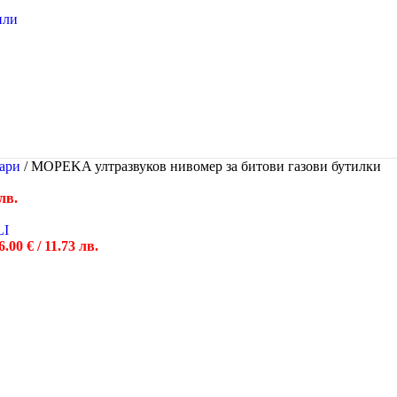
или
оари
/
MOPEKA ултразвуков нивомер за битови газови бутилки
лв.
6.00
€
/ 11.73 лв.