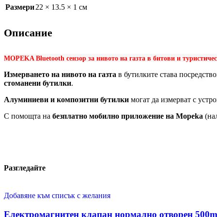
Размери
22 × 13.5 × 1 см
Описание
MOPEKA Bluetooth сензор за нивото на газта в битови и туристиче
Измерването на нивото на газта
в бутилките става посредств
стоманени бутилки
.
Алуминиеви и композитни бутилки
могат да измерват с устро
С помощта на
безплатно мобилно приложение на Mopeka
(на
Разгледайте
Добавяне към списък с желания
Електромагнитен клапан нормално отворен 500mba