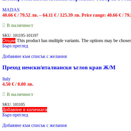
MADAS
40.66
€
/ 79.52 лв.
–
64.11
€
/ 125.39 лв.
Price range: 40.66 € / 79
В наличност
SKU:
101195-101197
Опции
This product has multiple variants. The options may be chose
Бърз преглед
Добавяне към списък с желания
Преход немски/италиански ъглов кран Ж/М
Italy
4.50
€
/ 8.80 лв.
В наличност
SKU:
101105
Добавяне в количката
Бърз преглед
Добавяне към списък с желания