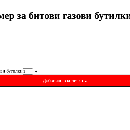
р за битови газови бутилк
ови бутилки
Добавяне в количката