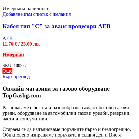
Изчерпана наличност
Добавяне към списък с желания
Кабел тип "С" за аванс процесори AEB
AEB
11.76
€
/ 23.00 лв.
Изчерпан
SKU:
100577
Още
Бърз преглед
Онлайн магазина за газово оборудване
TopGasbg.com
Разполагаме с богата и разнообразна гама от битови газови
уреди, оборудване за автомобилни газови уредби, резервни
части и консумативи.
Стараем се да изпълняваме поръчките бързо и безпогрешно.
Обикновено изпращаме поръчката в същия ден и Вие я