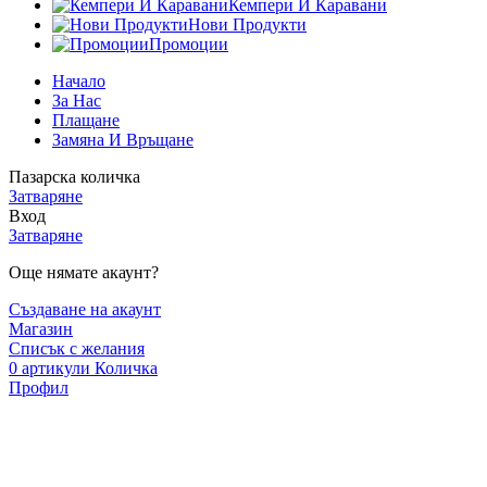
Кемпери И Каравани
Нови Продукти
Промоции
Начало
За Нас
Плащане
Замяна И Връщане
Пазарска количка
Затваряне
Вход
Затваряне
Още нямате акаунт?
Създаване на акаунт
Магазин
Списък с желания
0
артикули
Количка
Профил