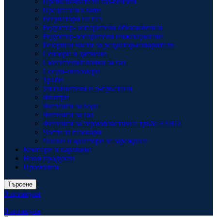
Превключватели газ-бензин
Предпазни клапи
Регулатори на газ
Редуктор- изпарители обикновенни
Редуктор-изпарители инжекционни
Резервни части за редуктор-изпарители
Сензори и датчици
Смесители/плочки за газ
Сонди-нивомери
Тръби
Уплътнители и о-пръстени
Филтри
Фитинги за вода
Фитинги за газ
Фитинги за термопластична тръба FARO
Части за газокари
Чашки и адаптори за зареждане
Кемпери и каравани
Нови продукти
Промоции
Търсене
0
артикули
0
артикули