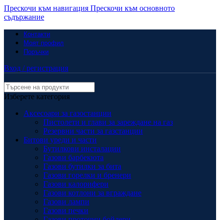
Прескочи към навигация
Прескочи към основното
съдържание
Контакти
Моят профил
Поръчки
Вход / регистрация
Изберете категория
Аксесоари за газостанции
Пистолети и глави за зареждане на газ
Резервни части за газстанции
Битови уреди и части
Бутилкови инсталации
Газови барбекюта
Газови бутилки за бита
Газови горелки и бренери
Газови калорифери
Газови котлони за вграждане
Газови лампи
Газови печки
Газови проточни бойлери