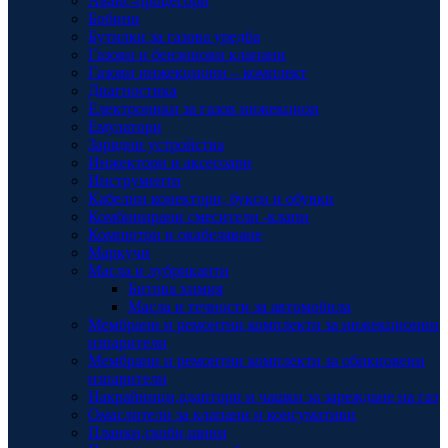
Аванс-процесори
Бобини
Бутилки за газова уредба
Газови и бензинови клапани
Газови инжекциони – комплект
Диагностика
Електроники за газов инжекцион
Емулатори
Зарядни устройства
Инжектори и аксесоари
Инструменти
Кабелни конектори, букси и обувки
Комбинирани смесители -клапи
Компютри и окабеляване
Маркучи
Масла и лубриканти
Битова химия
Масла и течности за автомобила
Мембрани и ремонтни комплекти за инжекционни
изпарители
Мембрани и ремонтни комплекти за обикновени
изпарители
Накрайници,адаптори и чашки за зареждане на газ
Омаслители за клапани и консумативи
Планки,скоби,шини