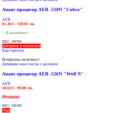
Аванс-процесор AEB -510N "Cobra"
AEB
61.36
€
/ 120.01 лв.
В наличност
SKU:
100104
Добавяне в количката
Бърз преглед
Изчерпана наличност
Добавяне към списък с желания
Аванс-процесор AEB -526N "Wolf N"
AEB
50.62
€
/ 99.00 лв.
Изчерпан
SKU:
100108
Още