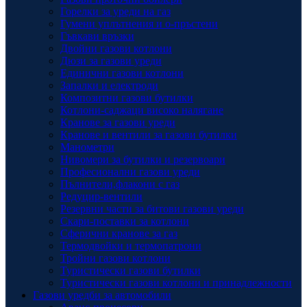
Горелки за уреди на газ
Гумени уплътнения и о-пръстени
Гъвкави връзки
Двойни газови котлони
Дюзи за газови уреди
Единични газови котлони
Запалки и електроди
Композитни газови бутилки
Котлони-саджаци високо налягане
Кранове за газови уреди
Кранове и вентили за газови бутилки
Манометри
Нивомери за бутилки и резервоари
Професионални газови уреди
Пълнители,флакони с газ
Редуцир-вентили
Резервни части за битови газови уреди
Скари-поставки за котлони
Сферични кранове за газ
Термодвойки и термопатрони
Тройни газови котлони
Туристически газови бутилки
Туристически газови котлони и принадлежности
Газови уредби за автомобили