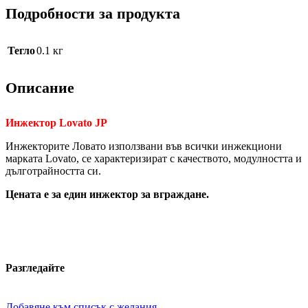
Подробности за продукта
Тегло
0.1 кг
Описание
Инжектор Lovato JP
Инжекторите Ловато използвани във всички инжекциони
марката Lovato, се характеризират с качеството, модулността и
дълготрайността си.
Цената е за един инжектор за вграждане.
Разгледайте
Добавяне към списък с желания