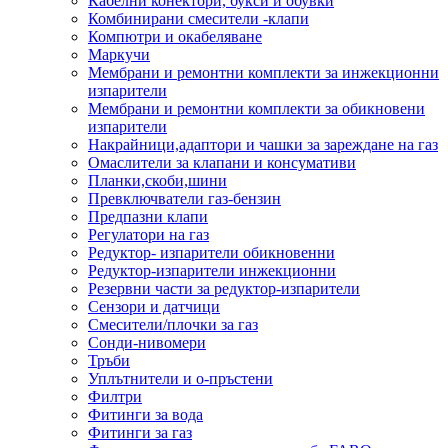
Кабелни конектори, букси и обувки
Комбинирани смесители -клапи
Компютри и окабеляване
Маркучи
Мембрани и ремонтни комплекти за инжекционни
изпарители
Мембрани и ремонтни комплекти за обикновени
изпарители
Накрайници,адаптори и чашки за зареждане на газ
Омаслители за клапани и консумативи
Планки,скоби,шини
Превключватели газ-бензин
Предпазни клапи
Регулатори на газ
Редуктор- изпарители обикновенни
Редуктор-изпарители инжекционни
Резервни части за редуктор-изпарители
Сензори и датчици
Смесители/плочки за газ
Сонди-нивомери
Тръби
Уплътнители и о-пръстени
Филтри
Фитинги за вода
Фитинги за газ