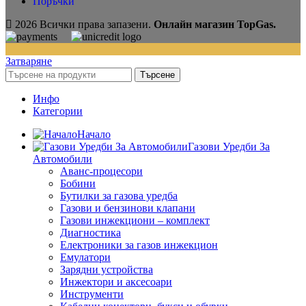
Поръчки
2026 Всички права запазени.
Онлайн магазин TopGas.
Затваряне
Търсене
Инфо
Категории
Начало
Газови Уредби За
Автомобили
Аванс-процесори
Бобини
Бутилки за газова уредба
Газови и бензинови клапани
Газови инжекциони – комплект
Диагностика
Електроники за газов инжекцион
Емулатори
Зарядни устройства
Инжектори и аксесоари
Инструменти