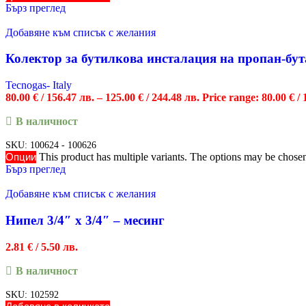
Бърз преглед
Добавяне към списък с желания
Колектор за бутилкова инсталация на пропан-бут
Tecnogas- Italy
80.00
€
/ 156.47 лв.
–
125.00
€
/ 244.48 лв.
Price range: 80.00 € /
В наличност
SKU:
100624 - 100626
Опции
This product has multiple variants. The options may be chose
Бърз преглед
Добавяне към списък с желания
Нипел 3/4″ х 3/4″ – месинг
2.81
€
/ 5.50 лв.
В наличност
SKU:
102592