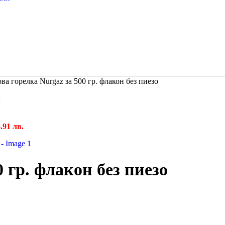
ова горелка Nurgaz за 500 гр. флакон без пиезо
.
4.91 лв.
0 гр. флакон без пиезо