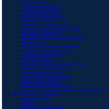
Гъвкави връзки
Двойни газови котлони
Дюзи за газови уреди
Единични газови котлони
Запалки и електроди
Композитни газови бутилки
Котлони-саджаци високо налягане
Кранове за газови уреди
Кранове и вентили за газови бутилки
Манометри
Нивомери за бутилки и резервоари
Професионални газови уреди
Пълнители,флакони с газ
Редуцир-вентили
Резервни части за битови газови уреди
Скари-поставки за котлони
Сферични кранове за газ
Термодвойки и термопатрони
Тройни газови котлони
Туристически газови бутилки
Туристически газови котлони и принадлежности
Газови уредби за автомобили
Аванс-процесори
Бобини
Бутилки за газова уредба