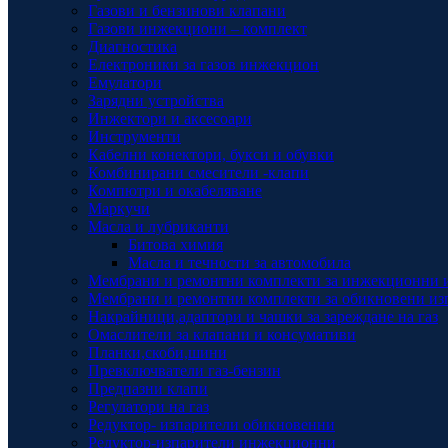
Газови и бензинови клапани
Газови инжекциони – комплект
Диагностика
Електроники за газов инжекцион
Емулатори
Зарядни устройства
Инжектори и аксесоари
Инструменти
Кабелни конектори, букси и обувки
Комбинирани смесители -клапи
Компютри и окабеляване
Маркучи
Масла и лубриканти
Битова химия
Масла и течности за автомобила
Мембрани и ремонтни комплекти за инжекционни 
Мембрани и ремонтни комплекти за обикновени из
Накрайници,адаптори и чашки за зареждане на газ
Омаслители за клапани и консумативи
Планки,скоби,шини
Превключватели газ-бензин
Предпазни клапи
Регулатори на газ
Редуктор- изпарители обикновенни
Редуктор-изпарители инжекционни