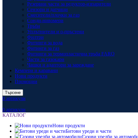
Резервни части за редуктор-изпарители
Сензори и датчици
Смесители/плочки за газ
Сонди-нивомери
Тръби
Уплътнители и о-пръстени
Филтри
Фитинги за вода
Фитинги за газ
Фитинги за термопластична тръба FARO
Части за газокари
Чашки и адаптори за зареждане
Кемпери и каравани
Нови продукти
Промоции
Търсене
0
артикули
0
артикули
КАТАЛОГ
Нови продукти
Битови уреди и части
Газови уредби за автомоб