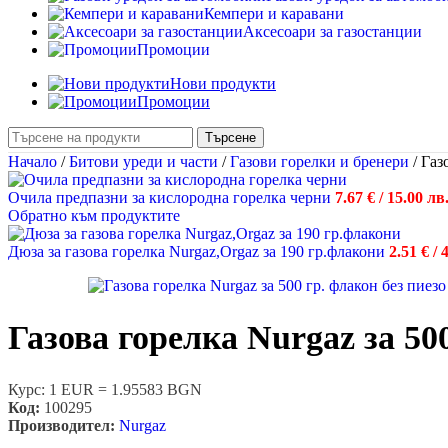
Кемпери и каравани
Аксесоари за газостанции
Промоции
Нови продукти
Промоции
Търсене
Начало
/
Битови уреди и части
/
Газови горелки и бренери
/
Газ
Очила предпазни за кислородна горелка черни
7.67
€
/ 15.00 лв
Обратно към продуктите
Дюза за газова горелка Nurgaz,Orgaz за 190 гр.флакони
2.51
€
/ 
Газова горелка Nurgaz за 50
Курс: 1 EUR = 1.95583 BGN
Код:
100295
Производител:
Nurgaz