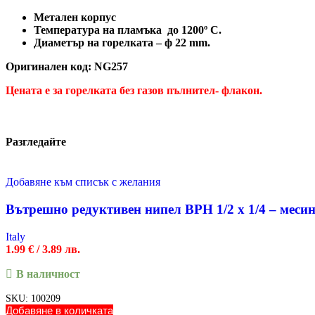
Метален корпус
Температура на пламъка до 1200º С.
Диаметър на горелката – ф 22 mm.
Оригинален код: NG257
Цената е за горелката без газов пълнител- флакон.
Разгледайте
Добавяне към списък с желания
Вътрешно редуктивен нипел ВРН 1/2 х 1/4 – меси
Italy
1.99
€
/ 3.89 лв.
В наличност
SKU:
100209
Добавяне в количката