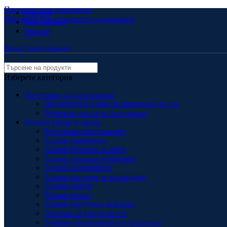
Прескочи към навигация
Контакти
Прескочи към основното съдържание
Моят профил
Поръчки
Вход / регистрация
Изберете категория
Аксесоари за газостанции
Пистолети и глави за зареждане на газ
Резервни части за газстанции
Битови уреди и части
Бутилкови инсталации
Газови барбекюта
Газови бутилки за бита
Газови горелки и бренери
Газови калорифери
Газови котлони за вграждане
Газови лампи
Газови печки
Газови проточни бойлери
Горелки за уреди на газ
Гумени уплътнения и о-пръстени