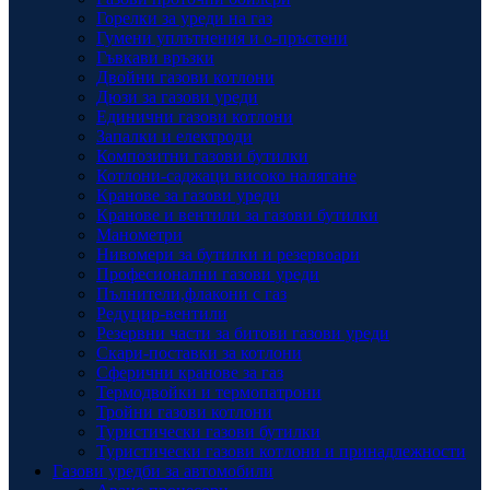
Горелки за уреди на газ
Гумени уплътнения и о-пръстени
Гъвкави връзки
Двойни газови котлони
Дюзи за газови уреди
Единични газови котлони
Запалки и електроди
Композитни газови бутилки
Котлони-саджаци високо налягане
Кранове за газови уреди
Кранове и вентили за газови бутилки
Манометри
Нивомери за бутилки и резервоари
Професионални газови уреди
Пълнители,флакони с газ
Редуцир-вентили
Резервни части за битови газови уреди
Скари-поставки за котлони
Сферични кранове за газ
Термодвойки и термопатрони
Тройни газови котлони
Туристически газови бутилки
Туристически газови котлони и принадлежности
Газови уредби за автомобили