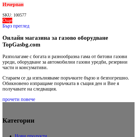
Изчерпан
SKU:
100577
Още
Бърз преглед
Онлайн магазина за газово оборудване
TopGasbg.com
Разполагаме с богата и разнообразна гама от битови газови
уреди, оборудване за автомобилни газови уредби, резервни
части и консумативи.
Стараем се да изпълняваме поръчките бързо и безпогрешно.
Обикновено изпращаме поръчката в същия ден и Вие я
получавате на следващия.
прочети повече
Категории
Нови продукти