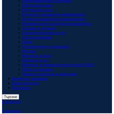
Превключватели газ-бензин
Предпазни клапи
Регулатори на газ
Редуктор- изпарители обикновенни
Редуктор-изпарители инжекционни
Резервни части за редуктор-изпарители
Сензори и датчици
Смесители/плочки за газ
Сонди-нивомери
Тръби
Уплътнители и о-пръстени
Филтри
Фитинги за вода
Фитинги за газ
Фитинги за термопластична тръба FARO
Части за газокари
Чашки и адаптори за зареждане
Кемпери и каравани
Нови продукти
Промоции
Търсене
0
артикули
0
артикули