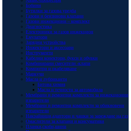
Аванс-процесори
Бобини
Бутилки за газова уредба
Газови и бензинови клапани
Газови инжекциони – комплект
Диагностика
Електроники за газов инжекцион
Емулатори
Зарядни устройства
Инжектори и аксесоари
Инструменти
Кабелни конектори, букси и обувки
Комбинирани смесители -клапи
Компютри и окабеляване
Маркучи
Масла и лубриканти
Битова химия
Масла и течности за автомобила
Мембрани и ремонтни комплекти за инжекционни
изпарители
Мембрани и ремонтни комплекти за обикновени
изпарители
Накрайници,адаптори и чашки за зареждане на газ
Омаслители за клапани и консумативи
Планки,скоби,шини