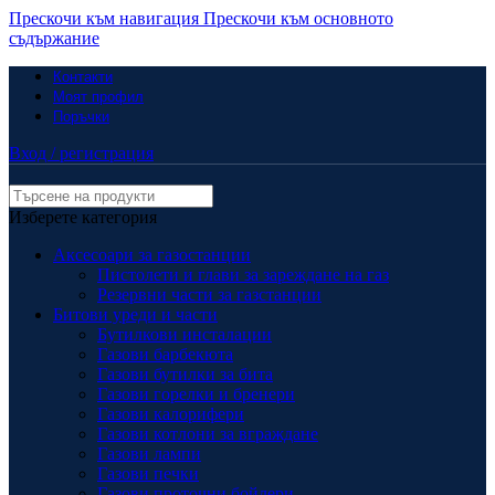
Прескочи към навигация
Прескочи към основното
съдържание
Контакти
Моят профил
Поръчки
Вход / регистрация
Изберете категория
Аксесоари за газостанции
Пистолети и глави за зареждане на газ
Резервни части за газстанции
Битови уреди и части
Бутилкови инсталации
Газови барбекюта
Газови бутилки за бита
Газови горелки и бренери
Газови калорифери
Газови котлони за вграждане
Газови лампи
Газови печки
Газови проточни бойлери