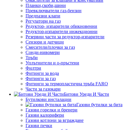
Омаслители за клапани и консумативи
Планки,скоби,шини
Превключватели газ-бензин
Предпазни клапи
Регулатори на газ
Редуктор- изпарители обикновенни
Редуктор-изпарители инжекционни
Резервни части за редуктор-изпарители
Сензори и датчици
Смесители/плочки за газ
Сонди-нивомери
Тръби
Уплътнители и о-пръстени
Филтри
Фитинги за вода
Фитинги за газ
Фитинги за термопластична тръба FARO
Части за газокари
Битови Уреди И Части
Бутилкови инсталации
Газови бутилки за бита
Газови горелки и бренери
Газови калорифери
Газови котлони за вграждане
Газови печки