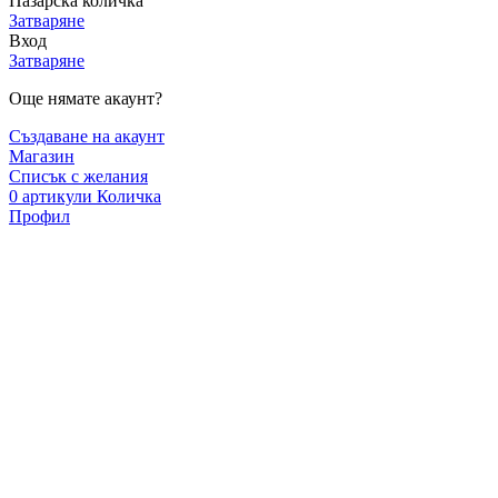
Пазарска количка
Затваряне
Вход
Затваряне
Още нямате акаунт?
Създаване на акаунт
Магазин
Списък с желания
0
артикули
Количка
Профил