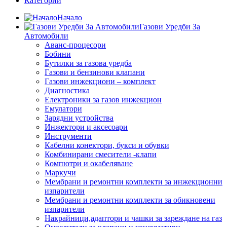
Категории
Начало
Газови Уредби За
Автомобили
Аванс-процесори
Бобини
Бутилки за газова уредба
Газови и бензинови клапани
Газови инжекциони – комплект
Диагностика
Електроники за газов инжекцион
Емулатори
Зарядни устройства
Инжектори и аксесоари
Инструменти
Кабелни конектори, букси и обувки
Комбинирани смесители -клапи
Компютри и окабеляване
Маркучи
Мембрани и ремонтни комплекти за инжекционни
изпарители
Мембрани и ремонтни комплекти за обикновени
изпарители
Накрайници,адаптори и чашки за зареждане на газ