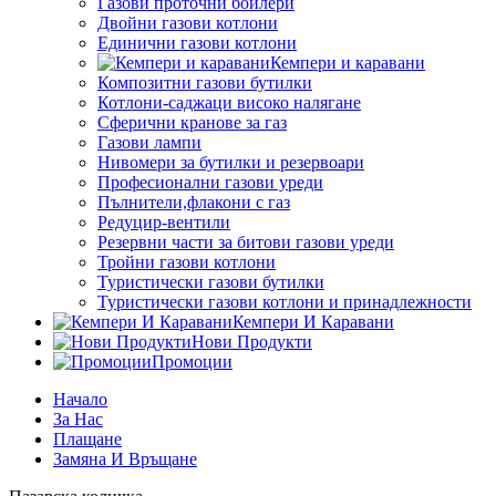
Газови проточни бойлери
Двойни газови котлони
Единични газови котлони
Кемпери и каравани
Композитни газови бутилки
Котлони-саджаци високо налягане
Сферични кранове за газ
Газови лампи
Нивомери за бутилки и резервоари
Професионални газови уреди
Пълнители,флакони с газ
Редуцир-вентили
Резервни части за битови газови уреди
Тройни газови котлони
Туристически газови бутилки
Туристически газови котлони и принадлежности
Кемпери И Каравани
Нови Продукти
Промоции
Начало
За Нас
Плащане
Замяна И Връщане