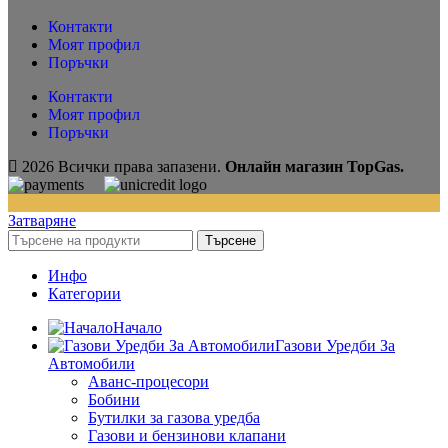
Контакти
Моят профил
Поръчки
Контакти
Моят профил
Поръчки
2026 Всички права запазени.
Онлайн магазин TopGas.
Затваряне
Търсене
Инфо
Категории
Начало
Газови Уредби За
Автомобили
Аванс-процесори
Бобини
Бутилки за газова уредба
Газови и бензинови клапани