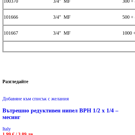
100370 3/4″ MF 300 ÷ 4
101666 3/4″ MF 500 ÷ 8
101667 3/4″ MF 1000 ÷ 1
Разгледайте
Добавяне към списък с желания
Вътрешно редуктивен нипел ВРН 1/2 х 1/4 –
месинг
Italy
1.99
€
/ 3.89 лв.