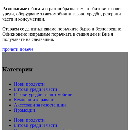
Разполагаме с богата и разнообразна гама от битови газови
уреди, оборудване за автомобилни газови уредби, резервни
части и консумативи.
Стараем се да изпълняваме поръчките бързо и безпогрешно.
Обикновено изпращаме поръчката в същия ден и Вие я
получавате на следващия.
прочети повече
Категории
Нови продукти
Битови уреди и части
Газови уредби за автомобили
Кемпери и каравани
Аксесоари за газостанции
Промоции
Нови продукти
Битови уреди и части