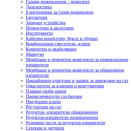
Газови инжекциони – комплект
Диагностика
Електроники за газов инжекцион
Емулатори
Зарядни устройства
Инжектори и аксесоари
Инструменти
Кабелни конектори, букси и обувки
Комбинирани смесители -клапи
Компютри и окабеляване
Маркучи
Мембрани и ремонтни комплекти за инжекционни
изпарители
Мембрани и ремонтни комплекти за обикновени
изпарители
Накрайници,адаптори и чашки за зареждане на газ
Омаслители за клапани и консумативи
Планки,скоби,шини
Превключватели газ-бензин
Предпазни клапи
Регулатори на газ
Редуктор- изпарители обикновенни
Редуктор-изпарители инжекционни
Резервни части за редуктор-изпарители
Сензори и датчици