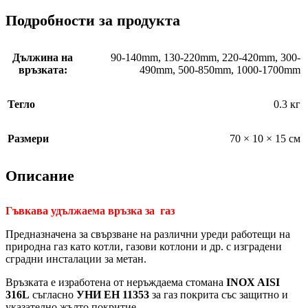
Подробности за продукта
Дължина на
90-140mm
,
130-220mm
,
220-420mm
,
300-
връзката:
490mm
,
500-850mm
,
1000-1700mm
Тегло
0.3 кг
Размери
70 × 10 × 15 см
Описание
Гъвкава удължаема връзка за газ
Предназначена за свързване на различни уреди работещи на
природна газ като котли, газови котлони и др. с изградени
сградни инсталации за метан.
Връзката е изработена от неръждаема стомана
INOX AISI
316L
съгласно
УНИ ЕН 11353
за газ покрита със защитно и
указателно жълто покритие.