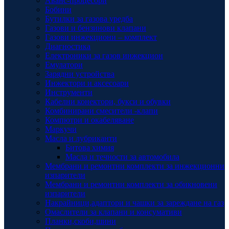
Аванс-процесори
Бобини
Бутилки за газова уредба
Газови и бензинови клапани
Газови инжекциони – комплект
Диагностика
Електроники за газов инжекцион
Емулатори
Зарядни устройства
Инжектори и аксесоари
Инструменти
Кабелни конектори, букси и обувки
Комбинирани смесители -клапи
Компютри и окабеляване
Маркучи
Масла и лубриканти
Битова химия
Масла и течности за автомобила
Мембрани и ремонтни комплекти за инжекционни
изпарители
Мембрани и ремонтни комплекти за обикновени
изпарители
Накрайници,адаптори и чашки за зареждане на газ
Омаслители за клапани и консумативи
Планки,скоби,шини