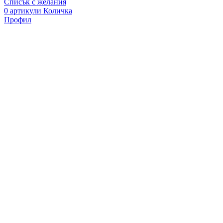
Списък с желания
0
артикули
Количка
Профил