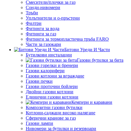
Смесители/плочки за газ
Сонди-нивомери
Тръби
Уплътнители и о-пръстени
Филтри
Фитинги за вода
Фитинги за газ
Фитинги за термопластична тръба FARO
Части за газокари
Битови Уреди И Части
Бутилкови инсталации
Газови бутилки за бита
Газови горелки и бренери
Газови калорифери
Газови котлони за вграждане
Газови печки
Газови проточни бойлери
Двойни газови котлони
Единични газови котлони
Кемпери и каравани
Композитни газови бутилки
Котлони-саджаци високо налягане
Сферични кранове за газ
Газови лампи
Нивомери за бутилки и резервоари