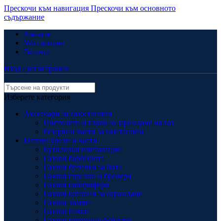
Прескочи към навигация
Прескочи към основното
съдържание
Контакти
Моят профил
Поръчки
Вход / регистрация
Изберете категория
Аксесоари за газостанции
Пистолети и глави за зареждане на газ
Резервни части за газстанции
Битови уреди и части
Бутилкови инсталации
Газови барбекюта
Газови бутилки за бита
Газови горелки и бренери
Газови калорифери
Газови котлони за вграждане
Газови лампи
Газови печки
Газови проточни бойлери