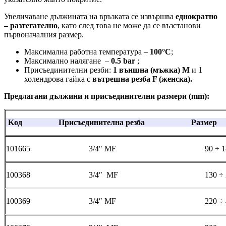
Увеличаване дължината на връзката се извършва
еднократно
– разтегателно
, като след това не може да се възстанови
първоначалния размер.
Максимална работна температура –
100°С
;
Максимално налягане –
0.5 bar
;
Присъединителни резби:
1 външна (мъжка) М
и 1
холендрова гайка с
вътрешна резба F (женска).
Предлагани дължини и присъединителни размери (mm):
Kод Присъединителна резба Ра
101665 3/4″ MF 90 ÷ 14
100368 3/4″ MF 130 ÷ 2
100369 3/4″ MF 220 ÷ 4