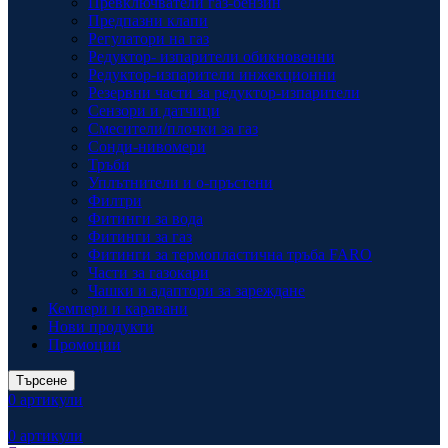
Превключватели газ-бензин
Предпазни клапи
Регулатори на газ
Редуктор- изпарители обикновенни
Редуктор-изпарители инжекционни
Резервни части за редуктор-изпарители
Сензори и датчици
Смесители/плочки за газ
Сонди-нивомери
Тръби
Уплътнители и о-пръстени
Филтри
Фитинги за вода
Фитинги за газ
Фитинги за термопластична тръба FARO
Части за газокари
Чашки и адаптори за зареждане
Кемпери и каравани
Нови продукти
Промоции
Търсене
0
артикули
0
артикули