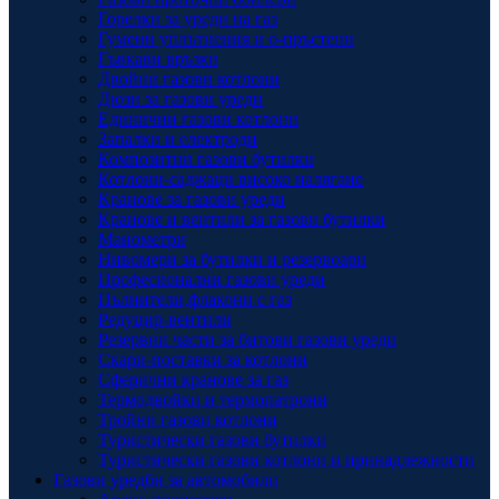
Горелки за уреди на газ
Гумени уплътнения и о-пръстени
Гъвкави връзки
Двойни газови котлони
Дюзи за газови уреди
Единични газови котлони
Запалки и електроди
Композитни газови бутилки
Котлони-саджаци високо налягане
Кранове за газови уреди
Кранове и вентили за газови бутилки
Манометри
Нивомери за бутилки и резервоари
Професионални газови уреди
Пълнители,флакони с газ
Редуцир-вентили
Резервни части за битови газови уреди
Скари-поставки за котлони
Сферични кранове за газ
Термодвойки и термопатрони
Тройни газови котлони
Туристически газови бутилки
Туристически газови котлони и принадлежности
Газови уредби за автомобили