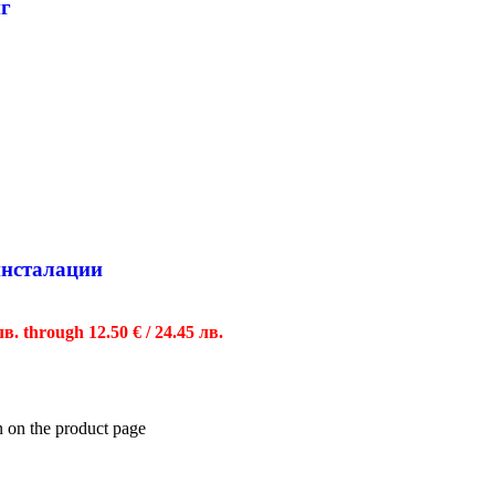
нг
инсталации
лв. through 12.50 € / 24.45 лв.
n on the product page