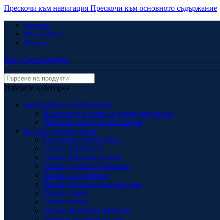
Прескочи към навигация
Прескочи към основното съдържание
Контакти
Моят профил
Поръчки
Вход / регистрация
Изберете категория
Аксесоари за газостанции
Пистолети и глави за зареждане на газ
Резервни части за газстанции
Битови уреди и части
Бутилкови инсталации
Газови барбекюта
Газови бутилки за бита
Газови горелки и бренери
Газови калорифери
Газови котлони за вграждане
Газови лампи
Газови печки
Газови проточни бойлери
Горелки за уреди на газ