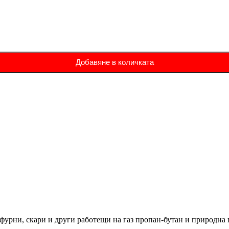
Добавяне в количката
урни, скари и други работещи на газ пропан-бутан и природна г