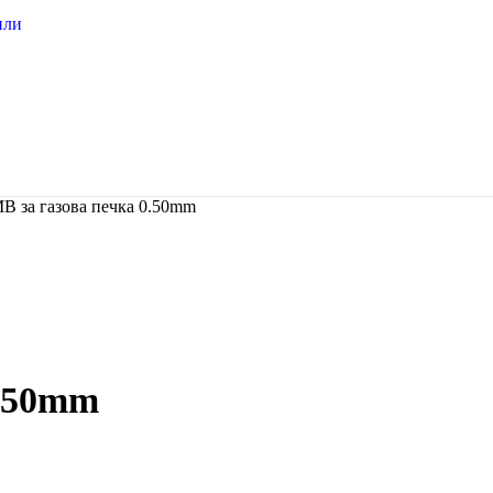
или
B за газова печка 0.50mm
0.50mm