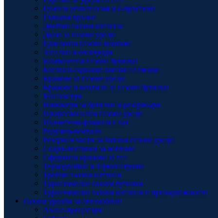
Гумени уплътнения и о-пръстени
Гъвкави връзки
Двойни газови котлони
Дюзи за газови уреди
Единични газови котлони
Запалки и електроди
Композитни газови бутилки
Котлони-саджаци високо налягане
Кранове за газови уреди
Кранове и вентили за газови бутилки
Манометри
Нивомери за бутилки и резервоари
Професионални газови уреди
Пълнители,флакони с газ
Редуцир-вентили
Резервни части за битови газови уреди
Скари-поставки за котлони
Сферични кранове за газ
Термодвойки и термопатрони
Тройни газови котлони
Туристически газови бутилки
Туристически газови котлони и принадлежности
Газови уредби за автомобили
Аванс-процесори