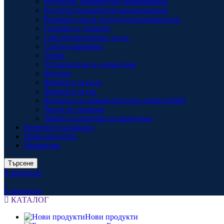
Редуктор- изпарители обикновенни
Редуктор-изпарители инжекционни
Резервни части за редуктор-изпарители
Сензори и датчици
Смесители/плочки за газ
Сонди-нивомери
Тръби
Уплътнители и о-пръстени
Филтри
Фитинги за вода
Фитинги за газ
Фитинги за термопластична тръба FARO
Части за газокари
Чашки и адаптори за зареждане
Кемпери и каравани
Нови продукти
Промоции
Търсене
0
артикули
0
артикули
КАТАЛОГ
Нови продукти