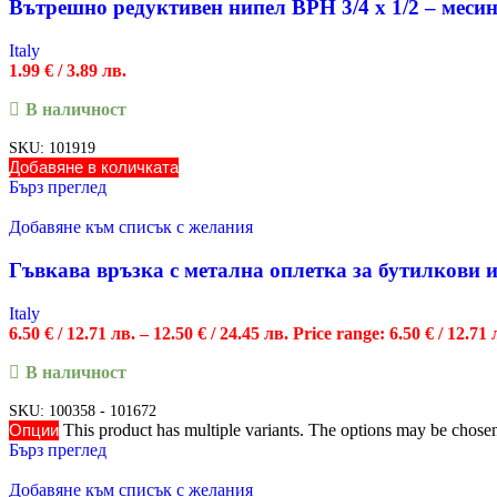
Вътрешно редуктивен нипел ВРН 3/4 х 1/2 – меси
Italy
1.99
€
/ 3.89 лв.
В наличност
SKU:
101919
Добавяне в количката
Бърз преглед
Добавяне към списък с желания
Гъвкава връзка с метална оплетка за бутилкови 
Italy
6.50
€
/ 12.71 лв.
–
12.50
€
/ 24.45 лв.
Price range: 6.50 € / 12.71 
В наличност
SKU:
100358 - 101672
Опции
This product has multiple variants. The options may be chose
Бърз преглед
Добавяне към списък с желания