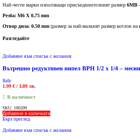
Най-чести марки използващи присъединителният размер
6MB –
Резба: М6 Х 0,75 mm
Отвор дюза
:
0.50 mm
(размер за най-малкият размер котлон на
Разгледайте
Добавяне към списък с желания
Вътрешно редуктивен нипел ВРН 1/2 х 1/4 – меси
Italy
1.99
€
/ 3.89 лв.
В наличност
SKU:
100209
Добавяне в количката
Бърз преглед
Добавяне към списък с желания