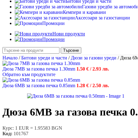
Битови уреди и части
Газови уредби за автомоб
Кемпери и каравани
Аксесоари за газостанции
Промоции
Нови продукти
Промоции
Търсене
Начало
/
Битови уреди и части
/
Дюзи за газови уреди
/
Дюза 6M
Дюза 7MB за газова печка 1.30mm
1.50
€
/ 2.93 лв.
Обратно към продуктите
Дюза 6MB за газова печка 0.85mm
1.28
€
/ 2.50 лв.
Дюза 6MB за газова печка 
Курс: 1 EUR = 1.95583 BGN
Код:
101767