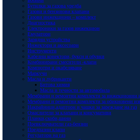
Бобини
Бутилки за газова уредба
Газови и бензинови клапани
Газови инжекциони – комплект
Диагностика
Електроники за газов инжекцион
Емулатори
Зарядни устройства
Инжектори и аксесоари
Инструменти
Кабелни конектори, букси и обувки
Комбинирани смесители -клапи
Компютри и окабеляване
Маркучи
Масла и лубриканти
Битова химия
Масла и течности за автомобила
Мембрани и ремонтни комплекти за инжекционни 
Мембрани и ремонтни комплекти за обикновени из
Накрайници,адаптори и чашки за зареждане на газ
Омаслители за клапани и консумативи
Планки,скоби,шини
Превключватели газ-бензин
Предпазни клапи
Регулатори на газ