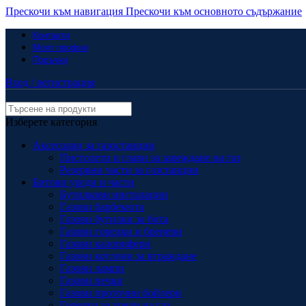
Прескочи към навигация
Прескочи към основното съдържание
Контакти
Моят профил
Поръчки
Вход / регистрация
Изберете категория
Аксесоари за газостанции
Пистолети и глави за зареждане на газ
Резервни части за газстанции
Битови уреди и части
Бутилкови инсталации
Газови барбекюта
Газови бутилки за бита
Газови горелки и бренери
Газови калорифери
Газови котлони за вграждане
Газови лампи
Газови печки
Газови проточни бойлери
Горелки за уреди на газ