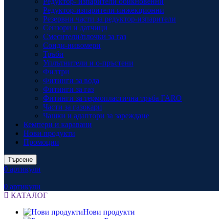
Редуктор- изпарители обикновенни
Редуктор-изпарители инжекционни
Резервни части за редуктор-изпарители
Сензори и датчици
Смесители/плочки за газ
Сонди-нивомери
Тръби
Уплътнители и о-пръстени
Филтри
Фитинги за вода
Фитинги за газ
Фитинги за термопластична тръба FARO
Части за газокари
Чашки и адаптори за зареждане
Кемпери и каравани
Нови продукти
Промоции
Търсене
0
артикули
0
артикули
КАТАЛОГ
Нови продукти