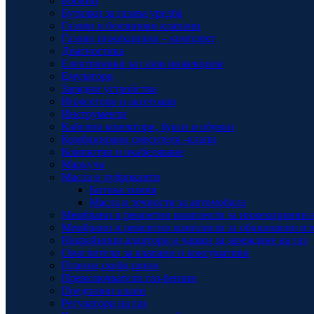
Бобини
Бутилки за газова уредба
Газови и бензинови клапани
Газови инжекциони – комплект
Диагностика
Електроники за газов инжекцион
Емулатори
Зарядни устройства
Инжектори и аксесоари
Инструменти
Кабелни конектори, букси и обувки
Комбинирани смесители -клапи
Компютри и окабеляване
Маркучи
Масла и лубриканти
Битова химия
Масла и течности за автомобила
Мембрани и ремонтни комплекти за инжекционни 
Мембрани и ремонтни комплекти за обикновени из
Накрайници,адаптори и чашки за зареждане на газ
Омаслители за клапани и консумативи
Планки,скоби,шини
Превключватели газ-бензин
Предпазни клапи
Регулатори на газ