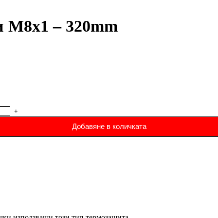
ди М8х1 – 320mm
Добавяне в количката
ечки използващи този тип термозащита.