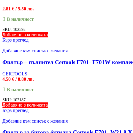
2.81
€
/ 5.50 лв.
В наличност
SKU:
102592
Добавяне в количката
Бърз преглед
Добавяне към списък с желания
Филтър – пълнител Certools F701- F701W компле
CERTOOLS
4.50
€
/ 8.80 лв.
В наличност
SKU:
102187
Добавяне в количката
Бърз преглед
Добавяне към списък с желания
Филтър за битова бутилка Certools F701- W21.8 