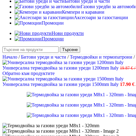
Битови уреди и части
Газови уредби за автомоб
Кемпери и каравани
Аксесоари за газостанции
Промоции
Нови продукти
Промоции
Търсене
Начало
/
Битови уреди и части
/
Термодвойки и термопатрони
/
Универсална термодвойка за газови уреди 1200mm Italy
19.87
€
/
Обратно към продуктите
Универсална термодвойка за газови уреди 1500mm Italy
17.90
€