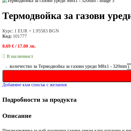
Термодвойка за газови уре
Курс: 1 EUR = 1.95583 BGN
Код:
101777
8.69
€
/ 17.00 лв.
В наличност
количество за Термодвойка за газови уреди М8х1 - 320mm
Добавяне към списък с желания
Подробности за продукта
Описание
Предназначена за най-различни газови уреди като котлони и п