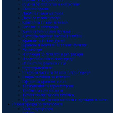
Гумени уплътнения и о-пръстени
Гъвкави връзки
Двойни газови котлони
Дюзи за газови уреди
Единични газови котлони
Запалки и електроди
Композитни газови бутилки
Котлони-саджаци високо налягане
Кранове за газови уреди
Кранове и вентили за газови бутилки
Манометри
Нивомери за бутилки и резервоари
Професионални газови уреди
Пълнители,флакони с газ
Редуцир-вентили
Резервни части за битови газови уреди
Скари-поставки за котлони
Сферични кранове за газ
Термодвойки и термопатрони
Тройни газови котлони
Туристически газови бутилки
Туристически газови котлони и принадлежности
Газови уредби за автомобили
Аванс-процесори