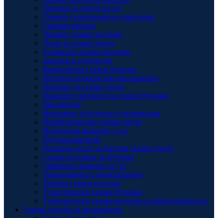
Горелки за уреди на газ
Гумени уплътнения и о-пръстени
Гъвкави връзки
Двойни газови котлони
Дюзи за газови уреди
Единични газови котлони
Запалки и електроди
Композитни газови бутилки
Котлони-саджаци високо налягане
Кранове за газови уреди
Кранове и вентили за газови бутилки
Манометри
Нивомери за бутилки и резервоари
Професионални газови уреди
Пълнители,флакони с газ
Редуцир-вентили
Резервни части за битови газови уреди
Скари-поставки за котлони
Сферични кранове за газ
Термодвойки и термопатрони
Тройни газови котлони
Туристически газови бутилки
Туристически газови котлони и принадлежности
Газови уредби за автомобили