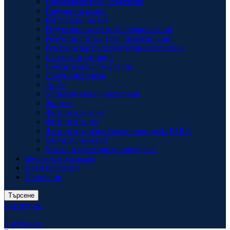
Превключватели газ-бензин
Предпазни клапи
Регулатори на газ
Редуктор- изпарители обикновенни
Редуктор-изпарители инжекционни
Резервни части за редуктор-изпарители
Сензори и датчици
Смесители/плочки за газ
Сонди-нивомери
Тръби
Уплътнители и о-пръстени
Филтри
Фитинги за вода
Фитинги за газ
Фитинги за термопластична тръба FARO
Части за газокари
Чашки и адаптори за зареждане
Кемпери и каравани
Нови продукти
Промоции
Търсене
0
артикули
0
артикули