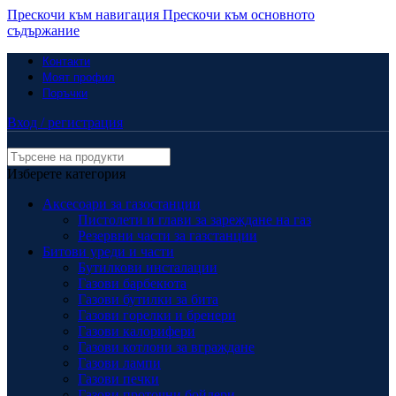
Прескочи към навигация
Прескочи към основното
съдържание
Контакти
Моят профил
Поръчки
Вход / регистрация
Изберете категория
Аксесоари за газостанции
Пистолети и глави за зареждане на газ
Резервни части за газстанции
Битови уреди и части
Бутилкови инсталации
Газови барбекюта
Газови бутилки за бита
Газови горелки и бренери
Газови калорифери
Газови котлони за вграждане
Газови лампи
Газови печки
Газови проточни бойлери