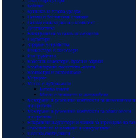
Аванс-процесори
Бобини
Бутилки за газова уредба
Газови и бензинови клапани
Газови инжекциони – комплект
Диагностика
Електроники за газов инжекцион
Емулатори
Зарядни устройства
Инжектори и аксесоари
Инструменти
Кабелни конектори, букси и обувки
Комбинирани смесители -клапи
Компютри и окабеляване
Маркучи
Масла и лубриканти
Битова химия
Масла и течности за автомобила
Мембрани и ремонтни комплекти за инжекционни
изпарители
Мембрани и ремонтни комплекти за обикновени
изпарители
Накрайници,адаптори и чашки за зареждане на газ
Омаслители за клапани и консумативи
Планки,скоби,шини