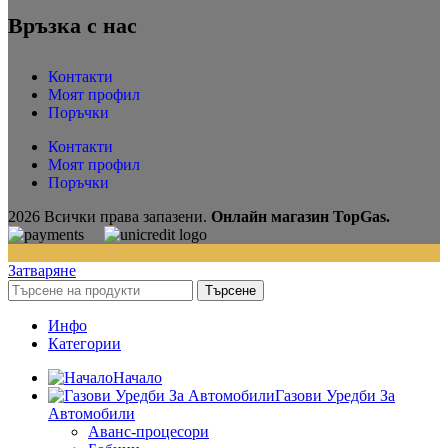
Връзка с нас
Контакти
Моят профил
Поръчки
Контакти
Моят профил
Поръчки
2026 Всички права запазени.
Онлайн магазин TopGas.
Затваряне
Търсене
Инфо
Категории
Начало
Газови Уредби За
Автомобили
Аванс-процесори