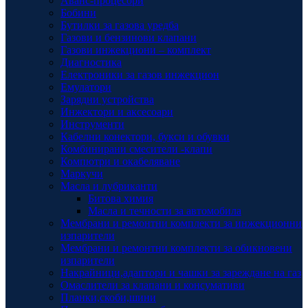
Аванс-процесори
Бобини
Бутилки за газова уредба
Газови и бензинови клапани
Газови инжекциони – комплект
Диагностика
Електроники за газов инжекцион
Емулатори
Зарядни устройства
Инжектори и аксесоари
Инструменти
Кабелни конектори, букси и обувки
Комбинирани смесители -клапи
Компютри и окабеляване
Маркучи
Масла и лубриканти
Битова химия
Масла и течности за автомобила
Мембрани и ремонтни комплекти за инжекционни
изпарители
Мембрани и ремонтни комплекти за обикновени
изпарители
Накрайници,адаптори и чашки за зареждане на газ
Омаслители за клапани и консумативи
Планки,скоби,шини