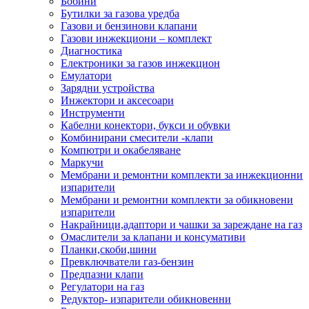
Бобини
Бутилки за газова уредба
Газови и бензинови клапани
Газови инжекциони – комплект
Диагностика
Електроники за газов инжекцион
Емулатори
Зарядни устройства
Инжектори и аксесоари
Инструменти
Кабелни конектори, букси и обувки
Комбинирани смесители -клапи
Компютри и окабеляване
Маркучи
Мембрани и ремонтни комплекти за инжекционни
изпарители
Мембрани и ремонтни комплекти за обикновени
изпарители
Накрайници,адаптори и чашки за зареждане на газ
Омаслители за клапани и консумативи
Планки,скоби,шини
Превключватели газ-бензин
Предпазни клапи
Регулатори на газ
Редуктор- изпарители обикновенни