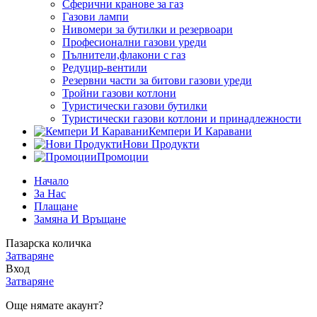
Сферични кранове за газ
Газови лампи
Нивомери за бутилки и резервоари
Професионални газови уреди
Пълнители,флакони с газ
Редуцир-вентили
Резервни части за битови газови уреди
Тройни газови котлони
Туристически газови бутилки
Туристически газови котлони и принадлежности
Кемпери И Каравани
Нови Продукти
Промоции
Начало
За Нас
Плащане
Замяна И Връщане
Пазарска количка
Затваряне
Вход
Затваряне
Още нямате акаунт?