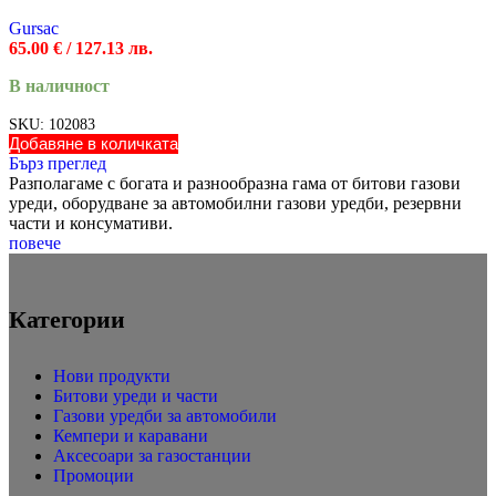
Gursac
65.00
€
/ 127.13 лв.
В наличност
SKU:
102083
Добавяне в количката
Бърз преглед
Разполагаме с богата и разнообразна гама от битови газови
уреди, оборудване за автомобилни газови уредби, резервни
части и консумативи.
повече
Категории
Нови продукти
Битови уреди и части
Газови уредби за автомобили
Кемпери и каравани
Аксесоари за газостанции
Промоции