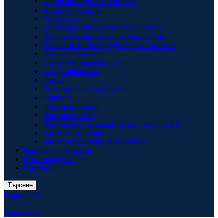
Превключватели газ-бензин
Предпазни клапи
Регулатори на газ
Редуктор- изпарители обикновенни
Редуктор-изпарители инжекционни
Резервни части за редуктор-изпарители
Сензори и датчици
Смесители/плочки за газ
Сонди-нивомери
Тръби
Уплътнители и о-пръстени
Филтри
Фитинги за вода
Фитинги за газ
Фитинги за термопластична тръба FARO
Части за газокари
Чашки и адаптори за зареждане
Кемпери и каравани
Нови продукти
Промоции
Търсене
0
артикули
0
артикули