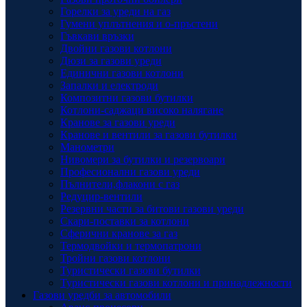
Горелки за уреди на газ
Гумени уплътнения и о-пръстени
Гъвкави връзки
Двойни газови котлони
Дюзи за газови уреди
Единични газови котлони
Запалки и електроди
Композитни газови бутилки
Котлони-саджаци високо налягане
Кранове за газови уреди
Кранове и вентили за газови бутилки
Манометри
Нивомери за бутилки и резервоари
Професионални газови уреди
Пълнители,флакони с газ
Редуцир-вентили
Резервни части за битови газови уреди
Скари-поставки за котлони
Сферични кранове за газ
Термодвойки и термопатрони
Тройни газови котлони
Туристически газови бутилки
Туристически газови котлони и принадлежности
Газови уредби за автомобили