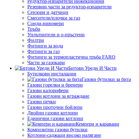
Редуктор-изпарители инжекционни
Резервни части за редуктор-изпарители
Сензори и датчици
Смесители/плочки за газ
Сонди-нивомери
Тръби
Уплътнители и о-пръстени
Филтри
Фитинги за вода
Фитинги за газ
Фитинги за термопластична тръба FARO
Части за газокари
Битови Уреди И Части
Бутилкови инсталации
Газови бутилки за бита
Газови горелки и бренери
Газови калорифери
Газови котлони за вграждане
Газови печки
Газови проточни бойлери
Двойни газови котлони
Единични газови котлони
Кемпери и каравани
Композитни газови бутилки
Котлони-саджаци високо налягане