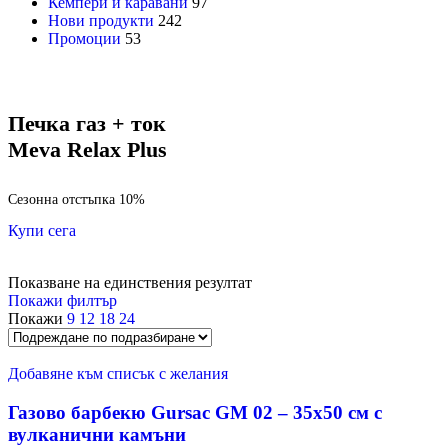
Кемпери и каравани
97
Нови продукти
242
Промоции
53
Печка газ + ток
Meva Relax Plus
Сезонна отстъпка 10%
Купи сега
Показване на единствения резултат
Покажи филтър
Покажи
9
12
18
24
Добавяне към списък с желания
Газово барбекю Gursac GM 02 – 35х50 см с
вулканични камъни