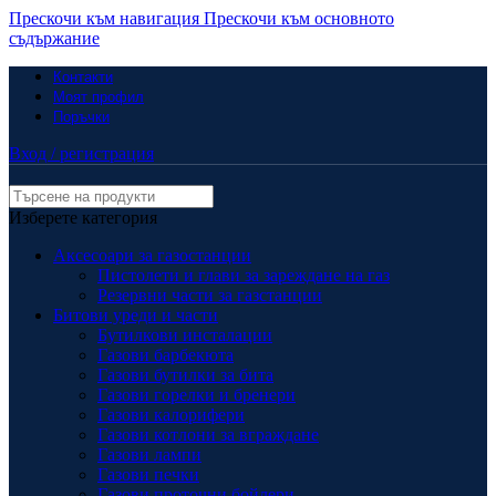
Прескочи към навигация
Прескочи към основното
съдържание
Контакти
Моят профил
Поръчки
Вход / регистрация
Изберете категория
Аксесоари за газостанции
Пистолети и глави за зареждане на газ
Резервни части за газстанции
Битови уреди и части
Бутилкови инсталации
Газови барбекюта
Газови бутилки за бита
Газови горелки и бренери
Газови калорифери
Газови котлони за вграждане
Газови лампи
Газови печки
Газови проточни бойлери